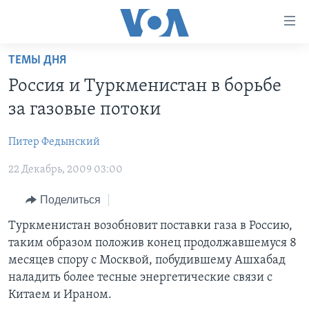
Линки
доступности
Перейти
ТЕМЫ ДНЯ
на
ГЛАВНОЕ
Россия и Туркменистан в борьбе
основной
ПРОГРАММЫ
контент
за газовые потоки
ПРОЕКТЫ
Перейти
АМЕРИКА
к
Питер Федынский
ЭКСПЕРТИЗА
НОВОСТИ ЗА МИНУТУ
УЧИМ АНГЛИЙСКИЙ
основной
22 Декабрь, 2009 03:00
ИНТЕРВЬЮ
ИТОГИ
НАША АМЕРИКАНСКАЯ ИСТОРИЯ
навигации
Перейти
ФАКТЫ ПРОТИВ ФЕЙКОВ
ПОЧЕМУ ЭТО ВАЖНО?
А КАК В АМЕРИКЕ?
Поделиться
в
ЗА СВОБОДУ ПРЕССЫ
ДИСКУССИЯ VOA
АРТЕФАКТЫ
Туркменистан возобновит поставки газа в Россию,
поиск
таким образом положив конец продолжавшемуся 8
УЧИМ АНГЛИЙСКИЙ
ДЕТАЛИ
АМЕРИКАНСКИЕ ГОРОДКИ
месяцев спору с Москвой, побудившему Ашхабад
ВИДЕО
НЬЮ-ЙОРК NEW YORK
ТЕСТЫ
наладить более тесные энергетические связи с
Китаем и Ираном.
ПОДПИСКА НА НОВОСТИ
АМЕРИКА. БОЛЬШОЕ ПУТЕШЕСТВИЕ