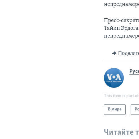
непреднамере
Пресс-секрет
Тайип Эрдога
непреднамер
Поделит
Рус
This item is part of
В мире
Р
Читайте 