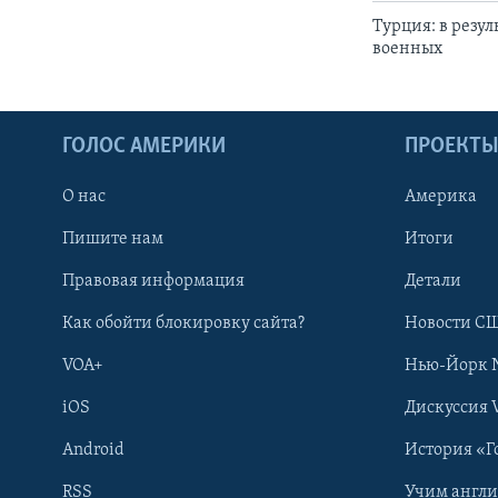
Турция: в резу
военных
ГОЛОС АМЕРИКИ
ПРОЕКТ
О нас
Америка
Пишите нам
Итоги
Правовая информация
Детали
Как обойти блокировку сайта?
Новости СШ
VOA+
Нью-Йорк 
iOS
Дискуссия 
Android
История «Г
RSS
Учим англ