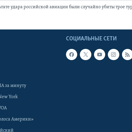
льтате удара российской авиации были случайно убиты трое т
Ы
СОЦИАЛЬНЫЕ СЕТИ
А за минуту
New York
VOA
олоса Америки»
ийский