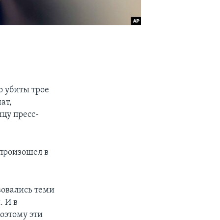
о убиты трое
ат,
цу пресс-
произошел в
вовались теми
 И в
оэтому эти