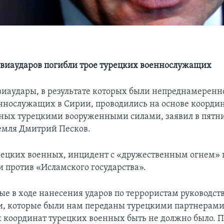
 авиаударов погибли трое турецких военнослужащих
виаудары, в результате которых были непреднамеренн
ннослужащих в Сирии, проводились на основе координ
ных турецкими вооруженными силами, заявил в пятни
емля Дмитрий Песков.
рецких военных, инцидент с «дружественным огнем» 
и против «Исламского государства».
е в ходе нанесения ударов по террористам руководст
, которые были нам переданы турецкими партнерами.
х координат турецких военных быть не должно было. П