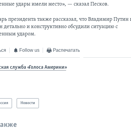
нные удары имели место», — сказал Песков.
арь президента также рассказал, что Владимир Путин 
н детально и конструктивно обсудили ситуацию с
енным ударом.
ься
Follow us
Распечатать
ская служба «Голоса Америки»
оссия
Новости
также