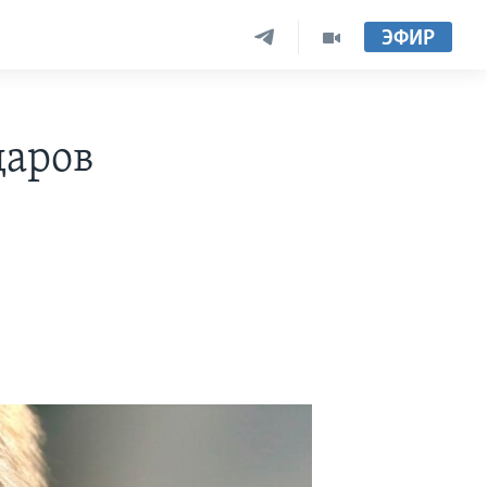
ЭФИР
даров