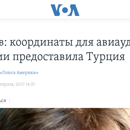
в: координаты для авиау
ии предоставила Турция
 «Голоса Америки»
враль, 2017 14:27
ься