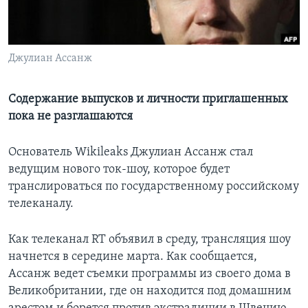
Learning English
Джулиан Ассанж
СОЦИАЛЬНЫЕ СЕТИ
Содержание выпусков и личности приглашенных
пока не разглашаются
Языки
Основатель Wikileaks Джулиан Ассанж стал
ведущим нового ток-шоу, которое будет
транслироваться по государственному российскому
телеканалу.
Как телеканал RT объявил в среду, трансляция шоу
начнется в середине марта. Как сообщается,
Ассанж ведет съемки программы из своего дома в
Великобритании, где он находится под домашним