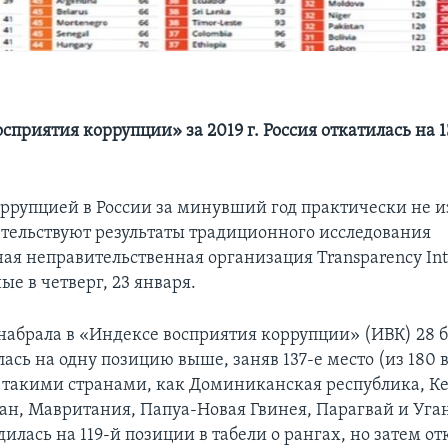
сприятия коррупции» за 2019 г. Россия откатилась на 1
оррупцией в России за минувший год практически не 
етельствуют результаты традиционного исследования
я неправительственная организация Transparency Inte
е в четверг, 23 января.
набрала в «Индексе восприятия коррупции» (ИВК) 28 б
лась на одну позицию выше, заняв 137-е место (из 180
 с такими странами, как Доминиканская республика, К
ан, Мавритания, Папуа-Новая Гвинея, Парагвай и Уган
дилась на 119-й позиции в табели о рангах, но затем о