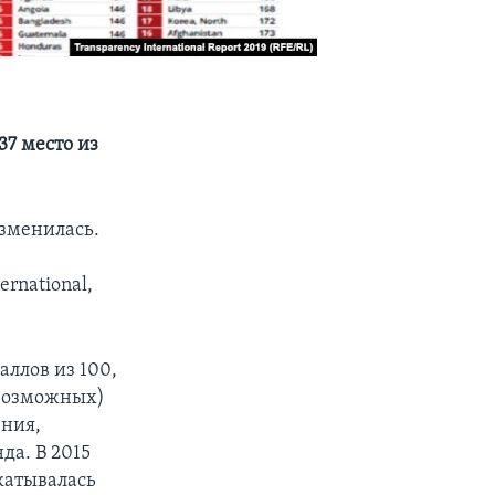
37 место из
изменилась.
rnational,
аллов из 100,
 возможных)
ения,
да. В 2015
ткатывалась