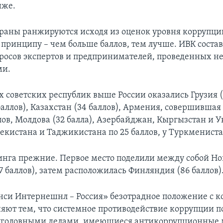
иже.
траны ранжируются исходя из оценок уровня коррупци
 принципу – чем больше баллов, тем лучше. ИВК состав
росов экспертов и предпринимателей, проведенных 
ми.
 советских республик выше России оказались Грузия (5
баллов), Казахстан (34 баллов), Армения, совершившая
ллов, Молдова (32 балла), Азербайджан, Кыргызстан и У
бекистана и Таджикистана по 25 баллов, у Туркмениста
нга прежние. Первое место поделили между собой Но
7 баллов), затем расположилась Финляндия (86 баллов)
нси Интернешнл – Россия» безотрадное положение с к
няют тем, что системное противодействие коррупции 
уголовными делами, имеющиеся антикоррупционные