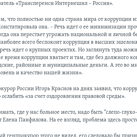
ватель «Трансперенси Интернешнл – Россия».
, что полностью ни одна страна мира от коррупции и
констатировала она. – Речь идет о ее минимизации пр
огда она перестает угрожать национальной и личной б
наиболее всего беспокоит коррупция в высших эшелон
 речь идет о крупных проектах. Но заглянуть туда мож
же время коррупции хватает и там, где без должного к
одские, районные и муниципальные деньги. А это во м
ровень и качество нашей жизни».
курор России Игорь Краснов на днях заявил, что корр
 ослабить «за счет оздоровления правовой среды».
мать, где у нас больное место, надо быть “слепо-глух
 Елена Панфилова. На ее взгляд, проблема здесь прос
й генпрокурор этого не видел, его следовало бы приз