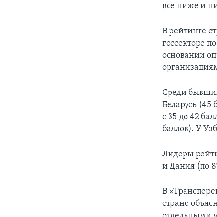
все ниже и н
В рейтинге с
госсекторе по
основании оп
организация
Среди бывших
Беларусь (45 
с 35 до 42 ба
баллов). У Уз
Лидеры рейти
и Дания (по 8
В «Транспере
стране объяс
отдельными 