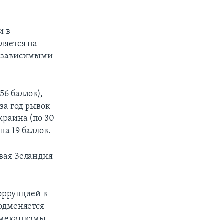
и в
ляется на
независимыми
6 баллов),
 за год рывок
краина (по 30
на 19 баллов.
вая Зеландия
.
оррупцией в
подменяется
 механизмы