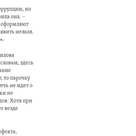
оррупции, но
ила она. –
е оформляют
явить нельзя.
».
филова
словам, здесь
ание
, то парочку
ечь не идет о
ки не
дов. Хотя при
о везде
ффекта,