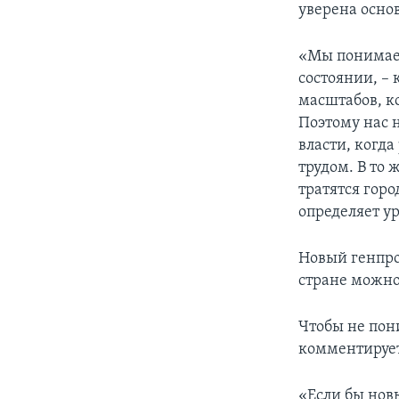
уверена осно
«Мы понимаем
состоянии, – 
масштабов, к
Поэтому нас 
власти, когда
трудом. В то 
тратятся гор
определяет у
Новый генпро
стране можно
Чтобы не пони
комментирует
«Если бы новы