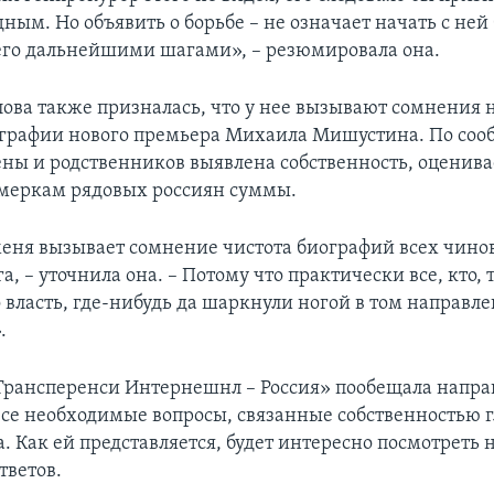
ым. Но объявить о борьбе – не означает начать с ней 
его дальнейшими шагами», – резюмировала она.
ова также призналась, что у нее вызывают сомнения 
ографии нового премьера Михаила Мишустина. По со
ены и родственников выявлена собственность, оценива
меркам рядовых россиян суммы.
меня вызывает сомнение чистота биографий всех чино
а, – уточнила она. – Потому что практически все, кто, 
о власть, где-нибудь да шаркнули ногой в том направл
.
Трансперенси Интернешнл – Россия» пообещала напра
се необходимые вопросы, связанные собственностью 
. Как ей представляется, будет интересно посмотреть 
тветов.