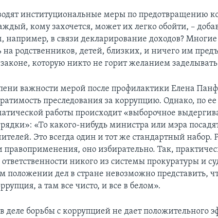
вводят институциональные меры по предотвращению к
ждый, кому захочется, может их легко обойти, – добав
, например, в связи декларирование доходов? Многи
 на родственников, детей, близких, и ничего им предъ
в законе, которую никто не горит желанием заделывать
епени важности мерой после профилактики Елена Пан
ратимость преследования за коррупцию. Однако, по ее 
матической работы происходит «выборочное выдергив
рядки»: «То какого-нибудь министра или мэра посадят
ителей. Это всегда один и тот же стандартный набор. Р
 правоприменения, оно избирательно. Так, практичес
 ответственности никого из системы прокуратуры и су
 положении дел в стране невозможно представить, чт
ррупция, а там все чисто, и все в белом».
 в деле борьбы с коррупцией не дает положительного э