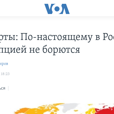
рты: По-настоящему в Ро
пцией не борются
иров
 18:23
ься