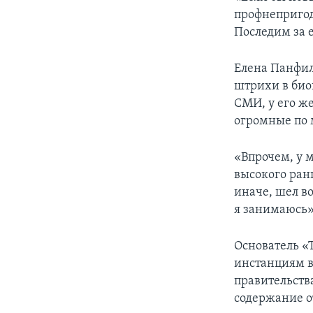
профнепригодн
Последим за 
Елена Панфил
штрихи в би
СМИ, у его ж
огромные по 
«Впрочем, у 
высокого ранг
иначе, шел в
я занимаюсь»
Основатель «
инстанциям в
правительства
содержание о