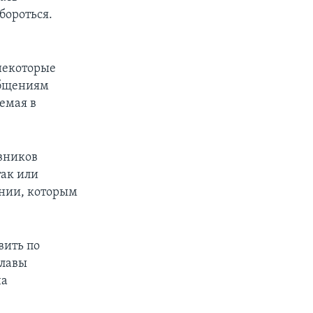
бороться.
некоторые
общениям
емая в
вников
так или
ении, которым
вить по
главы
на