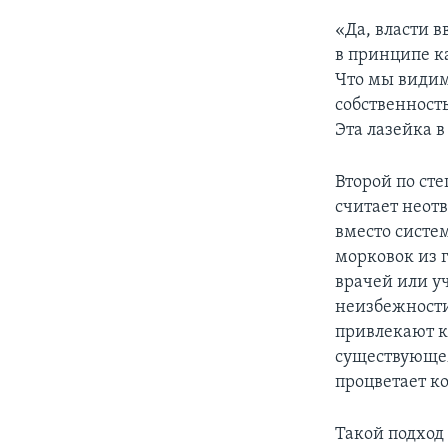
«Да, власти 
в принципе ка
Что мы видим
собственность
Эта лазейка 
Второй по ст
считает неотв
вместо систе
морковок из г
врачей или уч
неизбежности
привлекают к
существующем
процветает ко
Такой подход