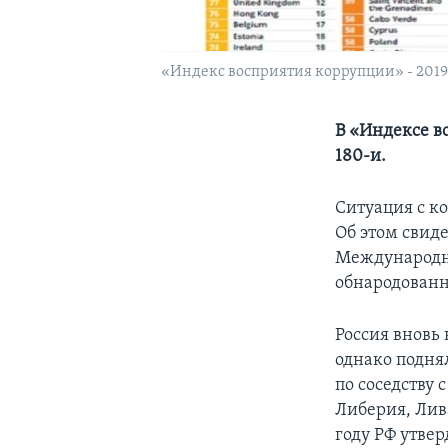
«Индекс восприятия коррупции» - 2019
В «Индексе во
180-и.
Ситуация с к
Об этом свид
Международна
обнародованны
Россия вновь 
однако подня
по соседству
Либерия, Лив
году РФ утвер