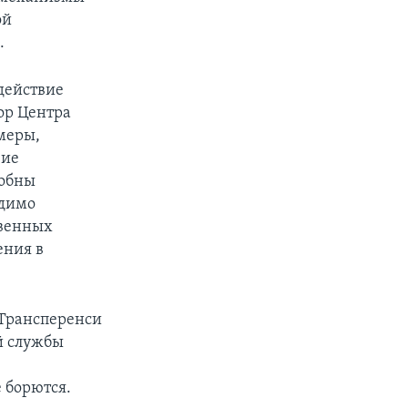
ой
.
действие
ор Центра
 меры,
вие
собны
одимо
твенных
ения в
Трансперенси
й службы
 борются.