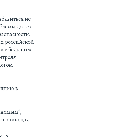
збавиться не
облемы до тех
езопасности.
ах российской
но с большим
онтроля
ногом
упцию в
о-немым”,
то вопиющая.
нать