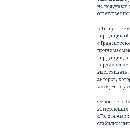
не получают 
ответственно
«В отсутстви
коррупции об
«Трансперен
принимаемые 
коррупции, а
кардинально 
выстраивать 
акторов, кот
интересах уз
Основатель Ц
Интернешнл 
«Голоса Амер
стабилизацию