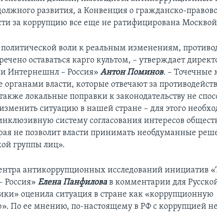
должного развития, а Конвенция о гражданско-правов
сти за коррупцию все еще не ратифицирована Москвой
е политической воли к реальным изменениям, противо
речено оставаться карго культом, – утверждает директ
си Интернешнл – Россия»
Антон Поминов
. – Точечные
органами власти, которые отвечают за противодейст
 также локальные поправки к законодательству не спо
изменить ситуацию в нашей стране – для этого необх
инклюзивную систему согласования интересов общес
орая не позволит власти принимать необдуманные реш
кой группы лиц».
ентра антикоррупционных исследований инициатив «
– Россия»
Елена Панфилова
в комментарии для Русско
ики» оценила ситуация в стране как «коррупционную
». По ее мнению, по-настоящему в РФ с коррупцией не