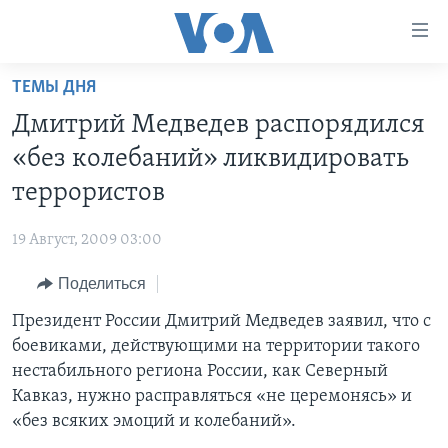
Линки
доступности
Перейти
ТЕМЫ ДНЯ
на
ГЛАВНОЕ
Дмитрий Медведев распорядился
основной
ПРОГРАММЫ
контент
«без колебаний» ликвидировать
ПРОЕКТЫ
Перейти
АМЕРИКА
террористов
к
ЭКСПЕРТИЗА
НОВОСТИ ЗА МИНУТУ
УЧИМ АНГЛИЙСКИЙ
основной
19 Август, 2009 03:00
ИНТЕРВЬЮ
ИТОГИ
НАША АМЕРИКАНСКАЯ ИСТОРИЯ
навигации
Перейти
Поделиться
ФАКТЫ ПРОТИВ ФЕЙКОВ
ПОЧЕМУ ЭТО ВАЖНО?
А КАК В АМЕРИКЕ?
в
Президент России Дмитрий Медведев заявил, что с
ЗА СВОБОДУ ПРЕССЫ
ДИСКУССИЯ VOA
АРТЕФАКТЫ
поиск
боевиками, действующими на территории такого
УЧИМ АНГЛИЙСКИЙ
ДЕТАЛИ
АМЕРИКАНСКИЕ ГОРОДКИ
нестабильного региона России, как Северный
ВИДЕО
Кавказ, нужно расправляться «не церемонясь» и
НЬЮ-ЙОРК NEW YORK
ТЕСТЫ
«без всяких эмоций и колебаний».
ПОДПИСКА НА НОВОСТИ
АМЕРИКА. БОЛЬШОЕ ПУТЕШЕСТВИЕ