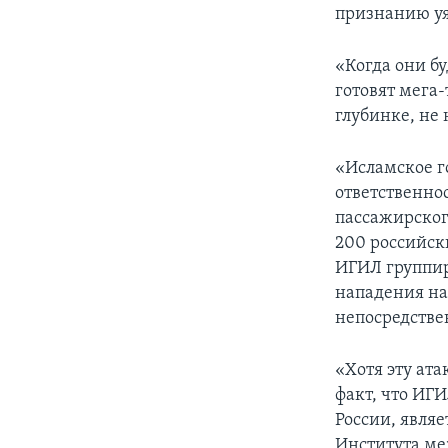
признанию у
«Когда они бу
готовят мега
глубинке, не 
«Исламское г
ответственно
пассажирского
200 российск
ИГИЛ группир
нападения на 
непосредстве
«Хотя эту ат
факт, что ИГ
России, явля
Института м