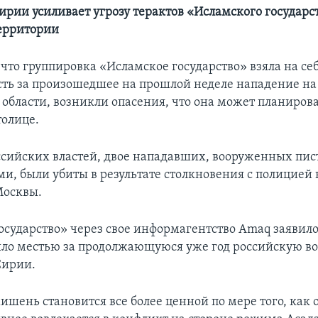
ирии усиливает угрозу терактов «Исламского государс
ерритории
, что группировка «Исламское государство» взяла на се
сть за произошедшее на прошлой неделе нападение н
области, возникли опасения, что она может планирова
толице.
ссийских властей, двое нападавших, вооруженных пис
ми, были убиты в результате столкновения с полицией 
Москвы.
осударство» через свое информагентство Amaq заявило
ло местью за продолжающуюся уже год российскую 
Сирии.
ишень становится все более ценной по мере того, как 