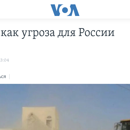
как угроза для России
23:04
ься