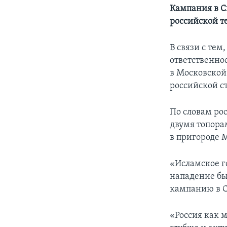
Кампания в С
российской т
В связи с тем
ответственно
в Московской 
российской с
По словам ро
двумя топора
в пригороде 
«Исламское г
нападение бы
кампанию в 
«Россия как м