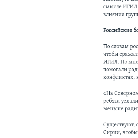
смысле ИГИЛ 
влияние групп
Российские 
По словам ро
чтобы сражать
ИГИЛ. По мне
помогали рад
конфликтах, 
«На Северном
ребята уехал
меньше радик
Существуют, о
Сирии, чтобы