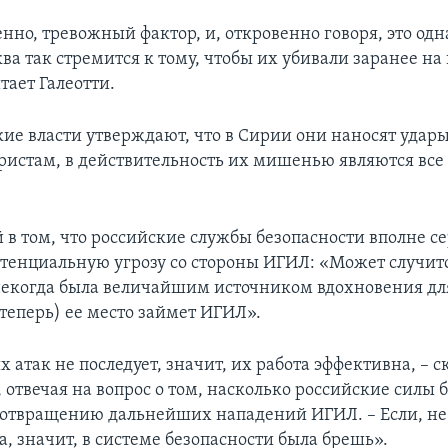
нно, тревожный фактор, и, откровенно говоря, это од
ква так стремится к тому, чтобы их убивали заранее на 
тает Галеотти.
кие власти утверждают, что в Сирии они наносят удар
ристам, в действительность их мишенью являются вс
 в том, что российские службы безопасности вполне с
тенциальную угрозу со стороны ИГИЛ: «Может случитс
некогда была величайшим источником вдохновения дл
(теперь) ее место займет ИГИЛ».
 атак не последует, значит, их работа эффективна, – с
 отвечая на вопрос о том, насколько российские силы 
дотвращению дальнейших нападений ИГИЛ. – Если, не 
а, значит, в системе безопасности была брешь».