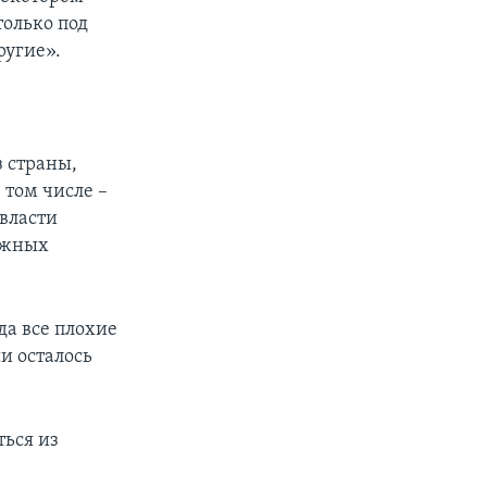
только под
ругие».
з страны,
 том числе –
власти
бежных
да все плохие
и осталось
ться из