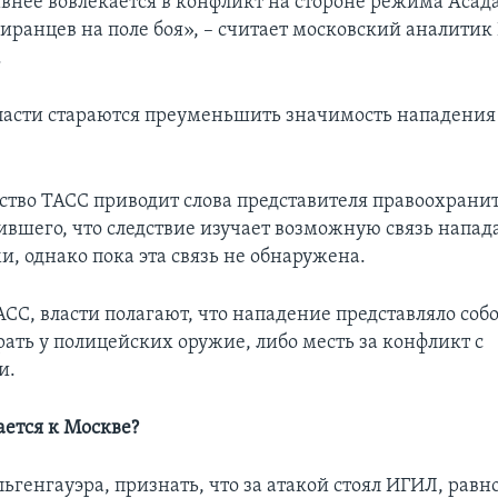
ивнее вовлекается в конфликт на стороне режима Асада
иранцев на поле боя», – считает московский аналитик
.
ласти стараются преуменьшить значимость нападения
тво ТАСС приводит слова представителя правоохрани
вившего, что следствие изучает возможную связь напад
, однако пока эта связь не обнаружена.
СС, власти полагают, что нападение представляло соб
рать у полицейских оружие, либо месть за конфликт с
и.
ется к Москве?
ьгенгауэра, признать, что за атакой стоял ИГИЛ, равн