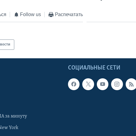
ься
Follow us
Распечатать
вости
Ы
СОЦИАЛЬНЫЕ СЕТИ
А за минуту
New York