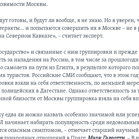
язвимости Москвы.
дут готовы, и будут ли вообще, я не знаю. Но я уверен, 
-теракты… и попытаются совершить их в Москве – не в
на Северном Кавказе», – считает эксперт.
осударство» и связанные с ним группировки и прежде 
сть за нападения на Россию, в том числе за прошлогод
 самолета на пути из Египта, в результате которого по
их туристов. Российские СМИ сообщают, что в этом год
овки взяли на себя ответственность, по меньшей мере,
полицейских в Дагестане. Однако ответственность за 
нной близости от Москвы группировка взяла на себя в
аку едва ли можно назвать особенно значимой или усп
ИЛ начинает набирать популярность среди недовольны
ется опасным симптомом, – отмечает старший научный
еждународных отношений в Праге
Марк Галеотти
. – В