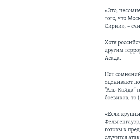
«Это, несомне
того, что Мос
Сирии», – счи
Хотя российс
другим терро
Асада.
Нет сомнений
оценивают по
“Аль-Кайда” 
боевиков, то 
«Если крупных
Фельгенгауэр,
готовы к пре
случится атак