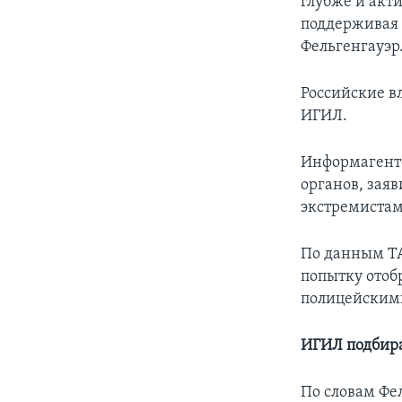
глубже и акт
поддерживая 
Фельгенгауэр
Российские в
ИГИЛ.
Информагентс
органов, зая
экстремистами
По данным ТА
попытку отоб
полицейским
ИГИЛ подбира
По словам Фел