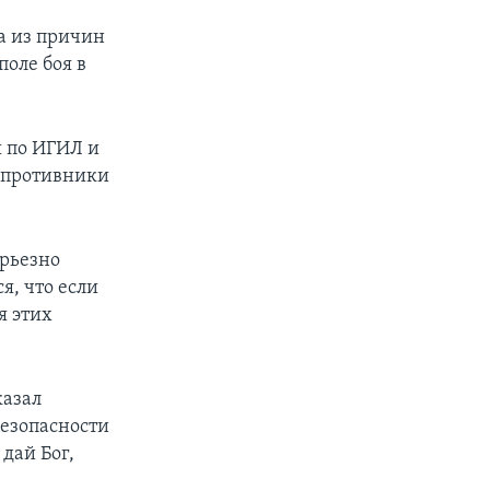
на из причин
поле боя в
ы по ИГИЛ и
е противники
ерьезно
я, что если
я этих
казал
безопасности
дай Бог,