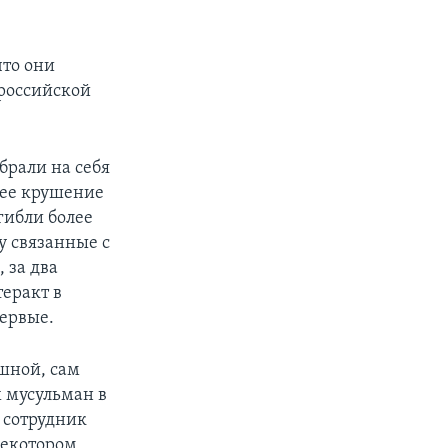
что они
 российской
брали на себя
нее крушение
гибли более
у связанные с
 за два
теракт в
первые.
ешной, сам
х мусульман в
 сотрудник
 некотором