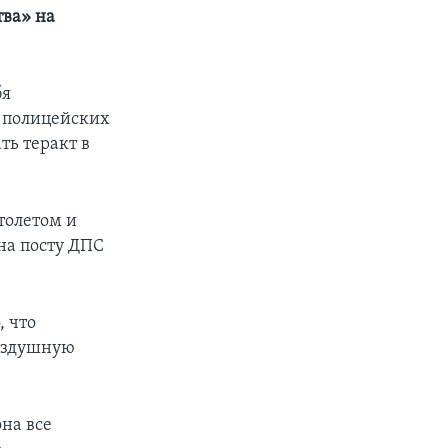
тва» на
бя
а полицейских
ть теракт в
толетом и
на посту ДПС
, что
воздушную
она все