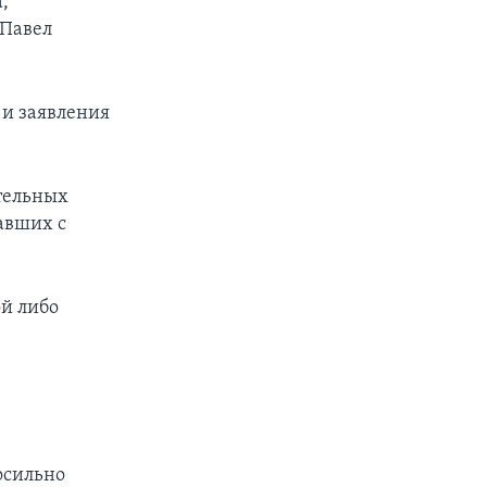
,
 Павел
 и заявления
тельных
авших с
ой либо
осильно