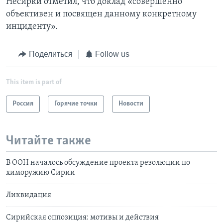
Несирки отметил, что доклад «совершенно
объективен и посвящен данному конкретному
инциденту».
Поделиться
Follow us
This item is part of
Россия
Горячие точки
Новости
Читайте также
В ООН началось обсуждение проекта резолюции по
химоружию Сирии
Ликвидация
Сирийская оппозиция: мотивы и действия