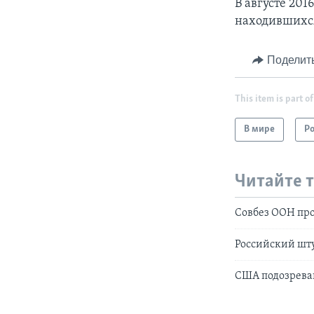
В августе 201
находившихся 
Поделит
This item is part of
В мире
Р
Читайте 
Совбез ООН про
Российский шту
США подозрева