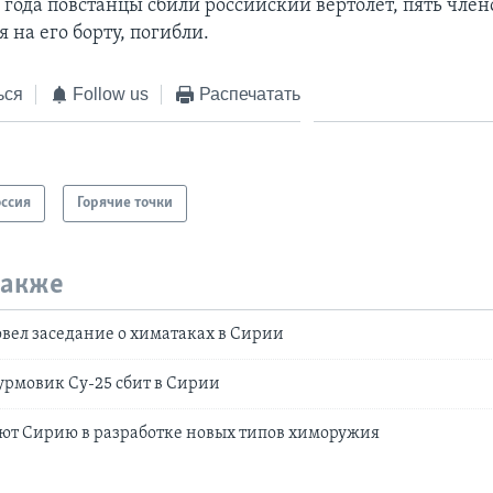
6 года повстанцы сбили российский вертолет, пять чле
на его борту, погибли.
ься
Follow us
Распечатать
оссия
Горячие точки
также
вел заседание о химатаках в Сирии
рмовик Су-25 сбит в Сирии
ют Сирию в разработке новых типов химоружия