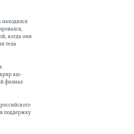
а находился
ировался,
ой, когда они
чи тела
я
ахрир аш-
ий филиал
 российского
 в поддержку