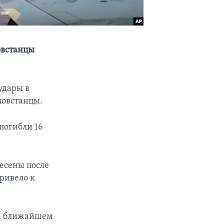
овстанцы
удары в
повстанцы.
погибли 16
несены после
привело к
б, ближайшем