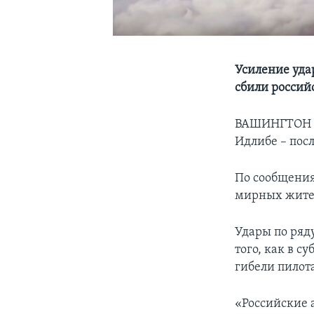
Усиление уда
сбили россий
ВАШИНГТОН – 
Идлибе – пос
По сообщения
мирных жите
Удары по ряду
того, как в с
гибели пилот
«Российские 