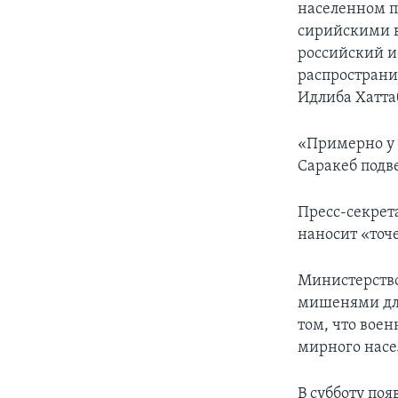
населенном п
сирийскими вл
российский и
распространи
Идлиба Хатта
«Примерно у 
Саракеб подве
Пресс-секрет
наносит «точ
Министерство
мишенями для
том, что вое
мирного насе
В субботу по