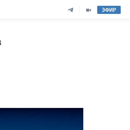
ЭФИР
в