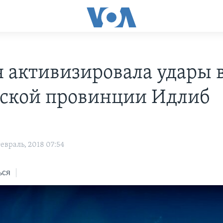
я активизировала удары 
ской провинции Идлиб
евраль, 2018 07:54
ься