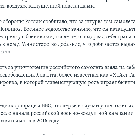
ля-воздух», выпущенной повстанцами.
 обороны России сообщило, что за штурвалом самолет
Филипов. Военное ведомство заявило, что он катапульт
естрелку с боевиками, после чего подорвал себя гранат
 к нему. Министерство добавило, что добивается выда
лота.
сть за уничтожение российского самолета взяла на себ
освобождения Леванта, более известная как «Хайят Т
ировка, в которой главенствующую роль играет бывш
.
диакорпорации ВВС, это первый случай уничтожения
после начала российской военно-воздушной кампании
авительства в 2015 году.