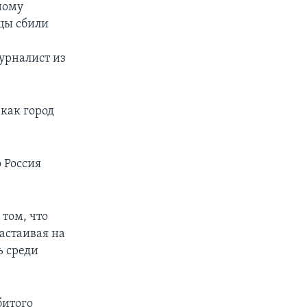
ному
нцы сбили
урналист из
 как город
 Россия
том, что
астаивая на
ь среди
битого