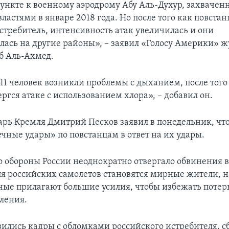
ункте к военному аэродрому Абу Аль-Духур, захвачен
астями в январе 2018 года. Но после того как повста
стребитель, интенсивность атак увеличилась и они
лась на другие районы», – заявил «Голосу Америки» ж
б Аль-Ахмед.
11 человек возникли проблемы с дыханием, после того
ргся атаке с использованием хлора», – добавил он.
арь Кремля Дмитрий Песков заявил в понедельник, что
ечные удары» по повстанцам в ответ на их удары.
 обороны России неоднократно отвергало обвинения в 
 российских самолетов становятся мирные жители, н
нные прилагают большие усилия, чтобы избежать потер
ления.
явились кадры с обломками российского истребителя, с