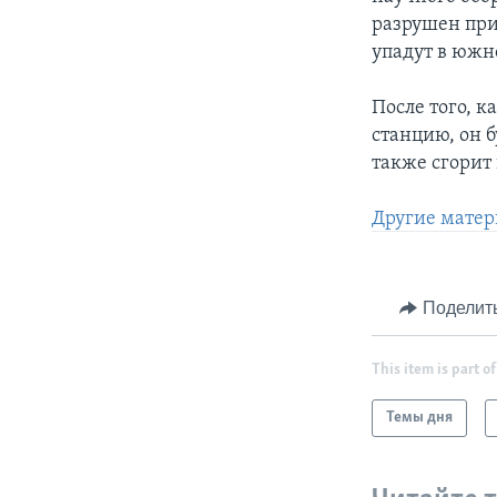
разрушен при
упадут в южн
После того, 
станцию, он 
также сгорит 
Другие матер
Поделит
This item is part of
Темы дня