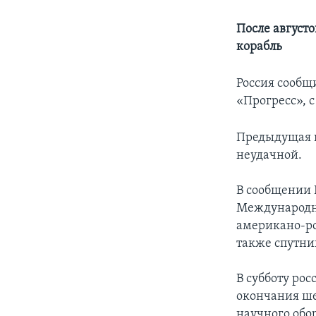
После август
корабль
Россия сообщ
«Прогресс», с
Предыдущая п
неудачной.
В сообщении 
Международно
американо-ро
также спутни
В субботу ро
окончания ше
научного обо