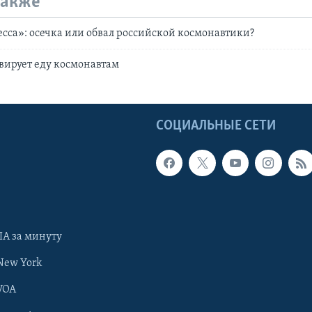
также
сса»: осечка или обвал российской космонавтики?
вирует еду космонавтам
Ы
СОЦИАЛЬНЫЕ СЕТИ
А за минуту
New York
VOA