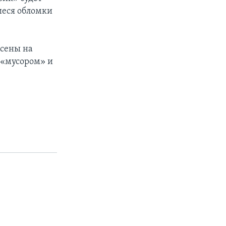
иеся обломки
есены на
 «мусором» и