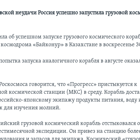
овской неудачи Россия успешно запустила грузовой ко
ила об успешном запуске грузового космического кора
 космодрома «Байконур» в Казахстане в воскресенье 3
опытка запуска аналогичного корабля в августе оказа
Роскосмоса говорится, что «Прогресс» пристыкуется к
й космической станции (МКС) в среду. Корабль доста
ссийско-японскому экипажу продукты питания, воду и
к для изучения молний.
ссийский грузовой космический корабль отстыковался 
стимесячной экспедиции. Он привез на станцию более
рудования и запасов для экипажа. Космический «грузо