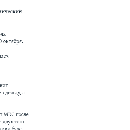
смический
бля
0 октября.
лась
вит
 одежду, а
от МКС после
 двух тонн
вик» будет