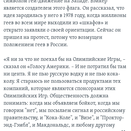
символом гей-движение на Западе. Бэйкер
является создателем этого флага. Он рассказал, что
идея зародилась у него в 1978 году, когда миллионы
геев во всем мире выходили из «шкафов» и
открыто заявляли о своей ориентации. Сейчас он
пришел на протест, потому что возмущен
положением геев в России.
«Я ни за что не поехал бы на Олимпийские Игры, –
сказал он «Голосу Америки. – И не потратил бы там
ни цента. Я не пью русскую водку и не пью кока-
колу. Я стараюсь не пользоваться продуктами тех
компаний, которые являются спонсорами этих
Олимпийских Игр. Общественность должна
понимать: когда мы объявляем бойкот, когда мы
говорим ''нет'', мы посылаем сигнал и российскому
правительству, и ''Кока-Коле'', и ''Визе'', и ''Проктор-
энд-Гэмбл'', и Макдональдс, и любому другому