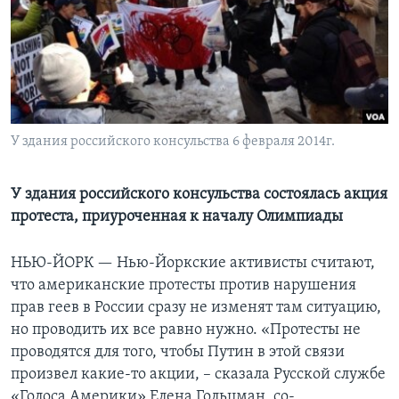
Learning English
СОЦИАЛЬНЫЕ СЕТИ
У здания российского консульства 6 февраля 2014г.
Языки
У здания российского консульства состоялась акция
протеста, приуроченная к началу Олимпиады
НЬЮ-ЙОРК —
Нью-Йоркские активисты считают,
что американские протесты против нарушения
прав геев в России сразу не изменят там ситуацию,
но проводить их все равно нужно. «Протесты не
проводятся для того, чтобы Путин в этой связи
произвел какие-то акции, – сказала Русской службе
«Голоса Америки» Елена Гольцман, со-