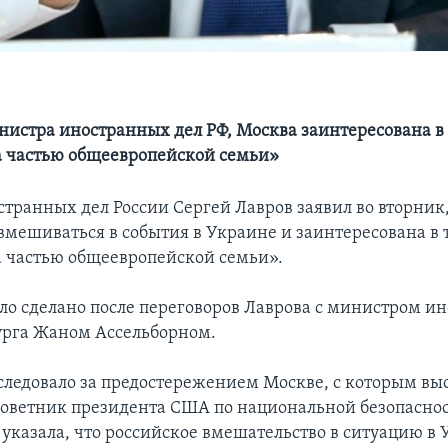
нистра иностранных дел РФ, Москва заинтересована в
 частью общеевропейской семьи»
транных дел России Сергей Лавров заявил во вторник
вмешиваться в события в Украине и заинтересована в 
 частью общеевропейской семьи».
ло сделано после переговоров Лаврова с министром и
рга Жаном Ассельборном.
следовало за предостережением Москве, с которым вы
советник президента США по национальной безопасно
 указала, что российское вмешательство в ситуацию в