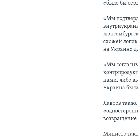
«было бы сер
«Мы подтвер
внутриукраинс
люксембургск
схожей логик
на Украине дл
«Мы согласны
контрпродукт
нами, либо вы
Украина была
Лавров также
«односторонн
возвращение 
Министр такж