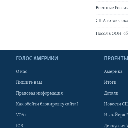
Военные России
США готовы ок
Посол в ООН: с
ГОЛОС АМЕРИКИ
ПРОЕКТ
О нас
Америка
Пишите нам
Итоги
Правовая информация
Детали
Как обойти блокировку сайта?
Новости СШ
VOA+
Нью-Йорк 
iOS
Дискуссия 