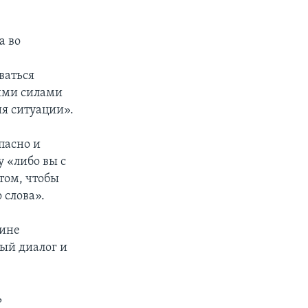
а во
ваться
ими силами
ия ситуации».
пасно и
 «либо вы с
том, чтобы
 слова».
аине
ный диалог и
ь