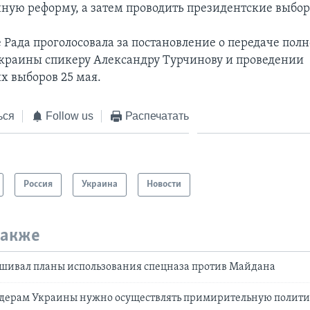
ную реформу, а затем проводить президентские выбор
е Рада проголосовала за постановление о передаче пол
краины спикеру Александру Турчинову и проведении
х выборов 25 мая.
ься
Follow us
Распечатать
Россия
Украина
Новости
также
шивал планы использования спецназа против Майдана
дерам Украины нужно осуществлять примирительную полит