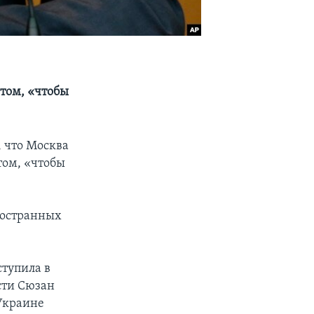
 том, «чтобы
, что Москва
том, «чтобы
ностранных
ступила в
сти Сюзан
 Украине