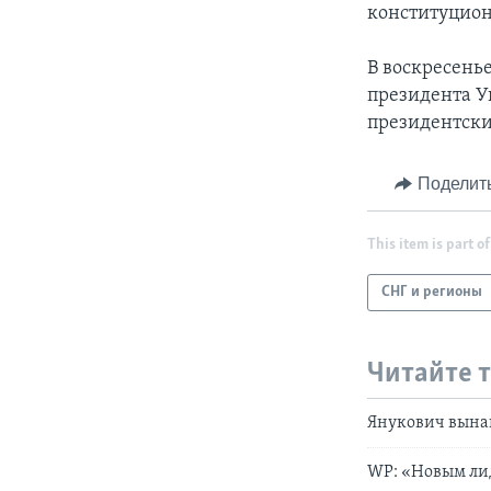
конституцион
В воскресень
президента У
президентски
Поделит
This item is part of
СНГ и регионы
Читайте 
Янукович вына
WP: «Новым ли