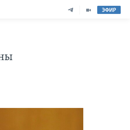
ЭФИР
ины