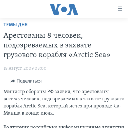
Линки
доступности
Перейти
ТЕМЫ ДНЯ
на
ГЛАВНОЕ
Арестованы 8 человек,
основной
ПРОГРАММЫ
контент
подозреваемых в захвате
ПРОЕКТЫ
Перейти
АМЕРИКА
грузового корабля «Arctic Sea»
к
ЭКСПЕРТИЗА
НОВОСТИ ЗА МИНУТУ
УЧИМ АНГЛИЙСКИЙ
основной
18 Август, 2009 03:00
ИНТЕРВЬЮ
ИТОГИ
НАША АМЕРИКАНСКАЯ ИСТОРИЯ
навигации
Перейти
Поделиться
ФАКТЫ ПРОТИВ ФЕЙКОВ
ПОЧЕМУ ЭТО ВАЖНО?
А КАК В АМЕРИКЕ?
в
Министр обороны РФ заявил, что арестованы
ЗА СВОБОДУ ПРЕССЫ
ДИСКУССИЯ VOA
АРТЕФАКТЫ
поиск
восемь человек, подозреваемых в захвате грузового
УЧИМ АНГЛИЙСКИЙ
ДЕТАЛИ
АМЕРИКАНСКИЕ ГОРОДКИ
корабля Arctic Sea, который исчез при проходе Ла-
ВИДЕО
Манша в конце июля.
НЬЮ-ЙОРК NEW YORK
ТЕСТЫ
ПОДПИСКА НА НОВОСТИ
АМЕРИКА. БОЛЬШОЕ ПУТЕШЕСТВИЕ
Во вторник российские информационные агентства