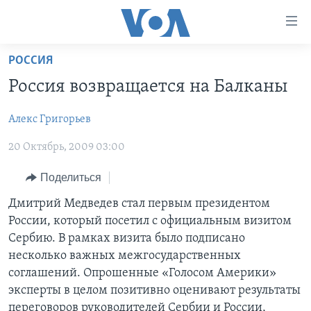
Линки
доступности
Перейти
РОССИЯ
на
ГЛАВНОЕ
Россия возвращается на Балканы
основной
ПРОГРАММЫ
контент
Алекс Григорьев
ПРОЕКТЫ
Перейти
АМЕРИКА
к
20 Октябрь, 2009 03:00
ЭКСПЕРТИЗА
НОВОСТИ ЗА МИНУТУ
УЧИМ АНГЛИЙСКИЙ
основной
ИНТЕРВЬЮ
ИТОГИ
НАША АМЕРИКАНСКАЯ ИСТОРИЯ
навигации
Поделиться
Перейти
ФАКТЫ ПРОТИВ ФЕЙКОВ
ПОЧЕМУ ЭТО ВАЖНО?
А КАК В АМЕРИКЕ?
Дмитрий Медведев стал первым президентом
в
России, который посетил с официальным визитом
ЗА СВОБОДУ ПРЕССЫ
ДИСКУССИЯ VOA
АРТЕФАКТЫ
поиск
Сербию. В рамках визита было подписано
УЧИМ АНГЛИЙСКИЙ
ДЕТАЛИ
АМЕРИКАНСКИЕ ГОРОДКИ
несколько важных межгосударственных
соглашений. Опрошенные «Голосом Америки»
ВИДЕО
НЬЮ-ЙОРК NEW YORK
ТЕСТЫ
эксперты в целом позитивно оценивают результаты
ПОДПИСКА НА НОВОСТИ
АМЕРИКА. БОЛЬШОЕ ПУТЕШЕСТВИЕ
переговоров руководителей Сербии и России,