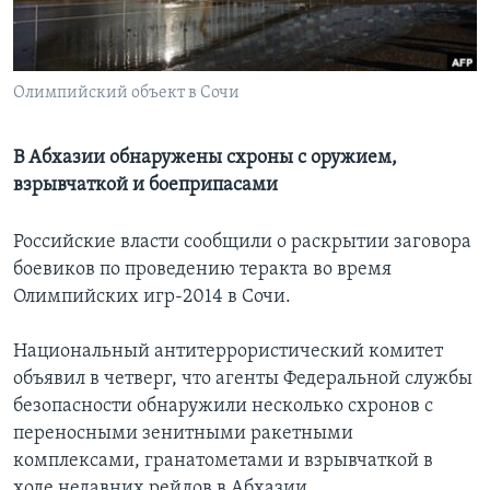
Learning English
Олимпийский объект в Сочи
СОЦИАЛЬНЫЕ СЕТИ
В Абхазии обнаружены схроны с оружием,
взрывчаткой и боеприпасами
Языки
Российские власти сообщили о раскрытии заговора
боевиков по проведению теракта во время
Олимпийских игр-2014 в Сочи.
Национальный антитеррористический комитет
объявил в четверг, что агенты Федеральной службы
безопасности обнаружили несколько схронов с
переносными зенитными ракетными
комплексами, гранатометами и взрывчаткой в
ходе недавних рейдов в Абхазии.