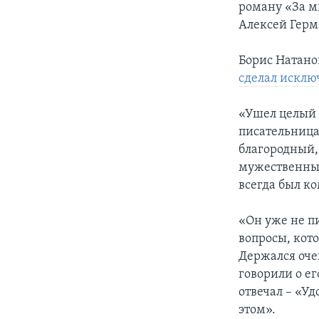
роману «За ми
Алексей Герм
Борис Натанов
сделал исклю
«Ушел целый п
писательница
благородный,
мужественный
всегда был ко
«Он уже не пи
вопросы, кот
Держался очен
говорили о ег
отвечал – «Уд
этом».