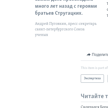
много лет назад с героями
братьев Стругацких.
Андрей Пуговкин, пресс-секретарь
санкт-петербургского Союза
ученых
Поделит
This item is part of
Экспертиза
Читайте 
Скончался Бор