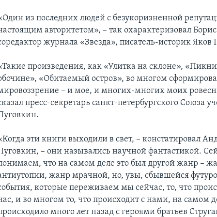
«Один из последних людей с безукоризненной репутац
настоящим авторитетом», – так охарактеризовал Борис
соредактор журнала «Звезда», писатель-историк Яков 
«Такие произведения, как «Улитка на склоне», «Пикни
обочине», «Обитаемый остров», во многом сформиров
мировоззрение – и мое, и многих-многих моих ровесн
сказал пресс-секретарь санкт-петербургского Союза 
Пуговкин.
«Когда эти книги выходили в свет, – констатировал Ан
Пуговкин, – они назывались научной фантастикой. Се
понимаем, что на самом деле это был другой жанр – ж
антиутопии, жанр мрачной, но, увы, сбывшейся футуро
события, которые переживаем мы сейчас, то, что прои
нас, и во многом то, что происходит с нами, на самом д
происходило много лет назад с героями братьев Струга