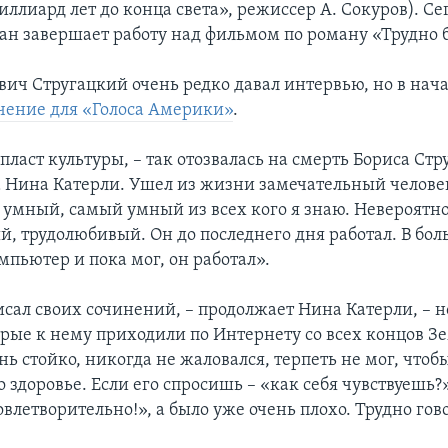
ллиард лет до конца света», режиссер А. Сокуров). Се
ан завершает работу над фильмом по роману «Трудно 
ич Стругацкий очень редко давал интервью, но в нача
чение для «Голоса Америки»
.
ласт культуры, – так отозвалась на смерть Бориса Стр
 Нина Катерли. Ушел из жизни замечательный челове
 умный, самый умный из всех кого я знаю. Невероятн
, трудолюбивый. Он до последнего дня работал. В бол
мпьютер и пока мог, он работал».
сал своих сочинений, – продолжает Нина Катерли, – н
орые к нему приходили по Интернету со всех концов З
ь стойко, никогда не жаловался, терпеть не мог, чтоб
о здоровье. Если его спросишь – «как себя чувствуешь?
овлетворительно!», а было уже очень плохо. Трудно гов