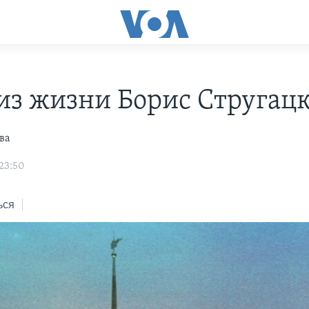
из жизни Борис Стругац
ва
 23:50
ься