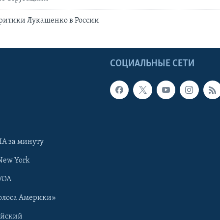
ритики Лукашенко в России
Ы
СОЦИАЛЬНЫЕ СЕТИ
А за минуту
New York
VOA
олоса Америки»
ийский