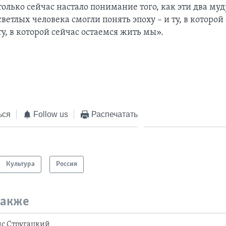
только сейчас настало понимание того, как эти два му
светлых человека смогли понять эпоху – и ту, в которой
ту, в которой сейчас остаемся жить мы».
ься
Follow us
Распечатать
Культура
Россия
также
ис Стругацкий