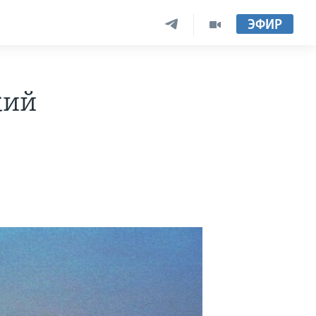
ЭФИР
кий