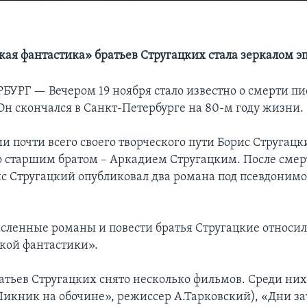
кая фантастика» братьев Стругацких стала зеркалом э
РБУРГ —
Вечером 19 ноября стало известно о смерти пи
 Он скончался в Санкт-Петербурге на 80-м году жизни.
 почти всего своего творческого пути Борис Стругацк
со старшим братом – Аркадием Стругацким. После смер
рис Стругацкий опубликовал два романа под псевдонимо
сленные романы и повести братья Стругацкие относил
кой фантастики».
атьев Стругацких снято несколько фильмов. Среди них
Пикник на обочине», режиссер А.Тарковский), «Дни з