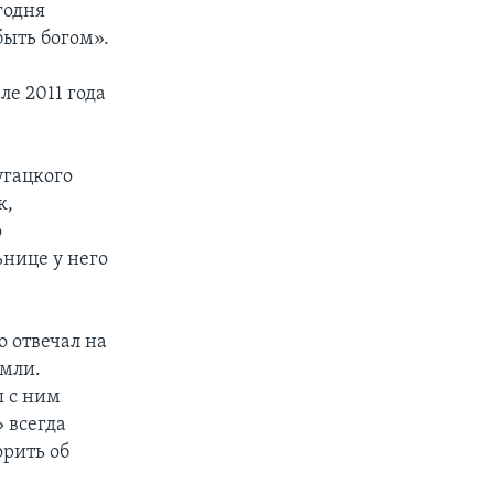
годня
быть богом».
ле 2011 года
угацкого
к,
о
ьнице у него
о отвечал на
емли.
ы с ним
» всегда
орить об