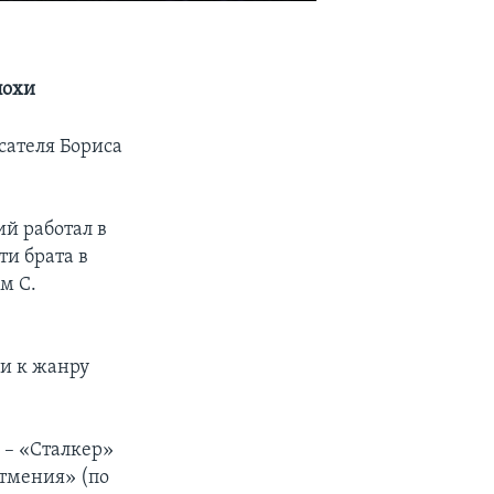
похи
сателя Бориса
ий работал в
ти брата в
м С.
и к жанру
 – «Сталкер»
атмения» (по