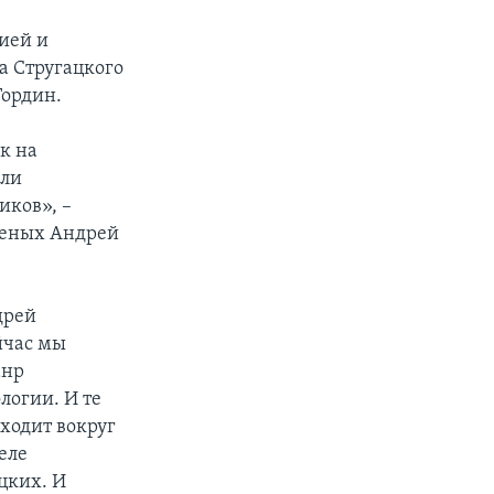
ией и
а Стругацкого
Гордин.
к на
али
иков», –
ученых Андрей
дрей
йчас мы
анр
логии. И те
сходит вокруг
еле
цких. И