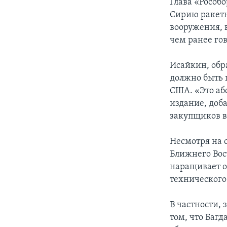
Глава «Рособо
Сирию ракетн
вооружения, 
чем ранее го
Исайкин, обр
должно быть 
США. «Это аб
издание, доба
закупщиков в
Несмотря на 
Ближнего Вос
наращивает о
технического
В частности,
том, что Багд