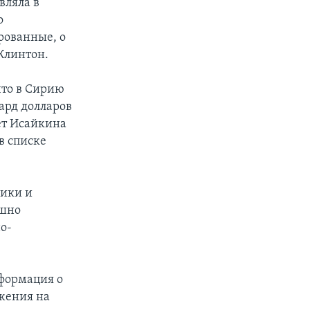
вляла в
о
рованные, о
Клинтон.
что в Сирию
ард долларов
ет Исайкина
 в списке
рики и
ешно
о-
нформация о
ужения на