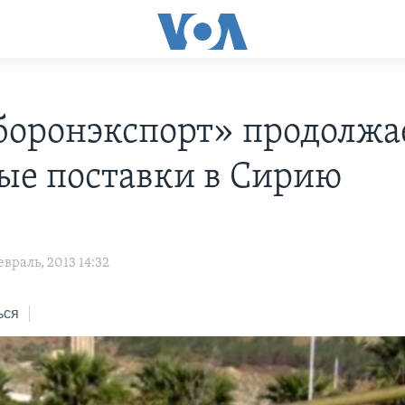
боронэкспорт» продолжа
ые поставки в Сирию
враль, 2013 14:32
ься