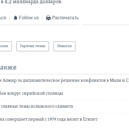
в 4,2 миллиарда долларов.
ься
Follow us
Распечатать
оссия
Горячие точки
Новости
также
 и Алжир за дипломатическое решение конфликтов в Мали и 
бои вокруг сирийской столицы
 главные темы исламского саммита
а совершает первый с 1979 года визит в Египет