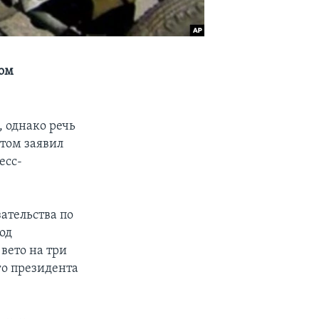
ном
, однако речь
этом заявил
есс-
ательства по
од
вето на три
о президента