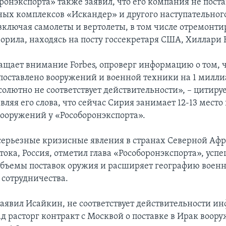
ронэкспорта» также заявил, что его компания не поста
ых комплексов «Искандер» и другого наступательног
включая самолеты и вертолеты, в том числе отремонти
ворила, находясь на посту госсекретаря США, Хиллари 
ащает внимание Forbes, опроверг информацию о том, 
поставлено вооружений и военной техники на 1 милли
солютно не соответствует действительности», – цитиру
вляя его слова, что сейчас Сирия занимает 12-13 место
ооружений у «Рособоронэкспорта».
серьезные кризисные явления в странах Северной Аф
тока, Россия, отметил глава «Рособоронэкспорта», усп
бъемы поставок оружия и расширяет географию военн
 сотрудничества.
 заявил Исайкин, не соответствует действительности и
ад расторг контракт с Москвой о поставке в Ирак воор