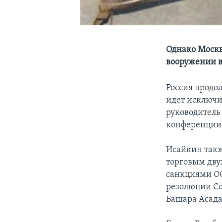
Однако Москв
вооружении в
Россия продо
идет исключи
руководитель
конференции
Исайкин такж
торговым дву
санкциями ОО
резолюции Со
Башара Асада