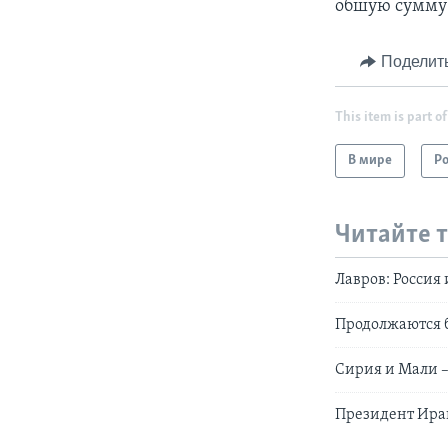
обшую сумму 
Поделит
This item is part of
В мире
Р
Читайте 
Лавров: Россия
Продолжаются 
Сирия и Мали –
Президент Иран