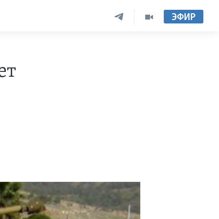
ЭФИР
ет