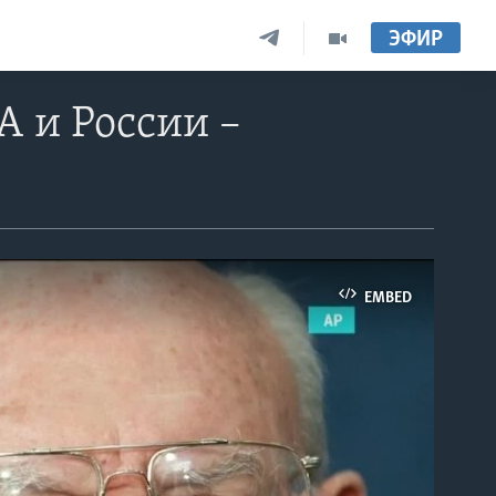
ЭФИР
 и России –
EMBED