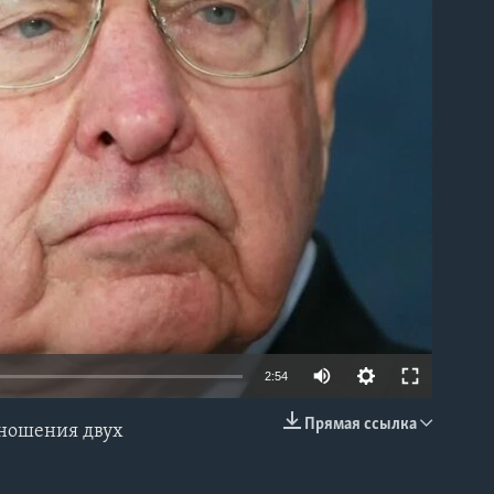
able
2:54
Прямая ссылка
тношения двух
EMBED