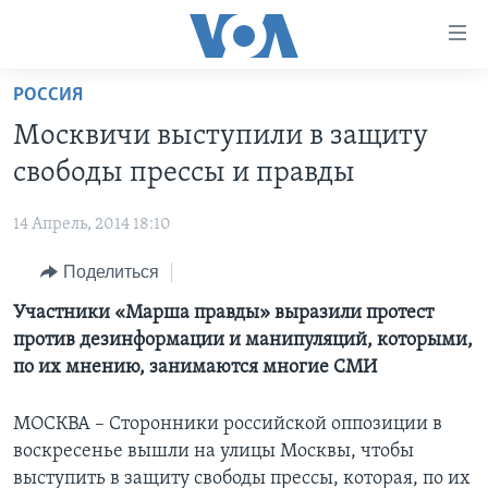
Линки
доступности
Перейти
РОССИЯ
на
ГЛАВНОЕ
Москвичи выступили в защиту
основной
ПРОГРАММЫ
контент
свободы прессы и правды
ПРОЕКТЫ
Перейти
АМЕРИКА
к
14 Апрель, 2014 18:10
ЭКСПЕРТИЗА
НОВОСТИ ЗА МИНУТУ
УЧИМ АНГЛИЙСКИЙ
основной
Поделиться
ИНТЕРВЬЮ
ИТОГИ
НАША АМЕРИКАНСКАЯ ИСТОРИЯ
навигации
Перейти
ФАКТЫ ПРОТИВ ФЕЙКОВ
Участники «Марша правды» выразили протест
ПОЧЕМУ ЭТО ВАЖНО?
А КАК В АМЕРИКЕ?
в
против дезинформации и манипуляций, которыми,
ЗА СВОБОДУ ПРЕССЫ
ДИСКУССИЯ VOA
АРТЕФАКТЫ
поиск
по их мнению, занимаются многие СМИ
УЧИМ АНГЛИЙСКИЙ
ДЕТАЛИ
АМЕРИКАНСКИЕ ГОРОДКИ
МОСКВА – Сторонники российской оппозиции в
ВИДЕО
НЬЮ-ЙОРК NEW YORK
ТЕСТЫ
воскресенье вышли на улицы Москвы, чтобы
ПОДПИСКА НА НОВОСТИ
АМЕРИКА. БОЛЬШОЕ ПУТЕШЕСТВИЕ
выступить в защиту свободы прессы, которая, по их