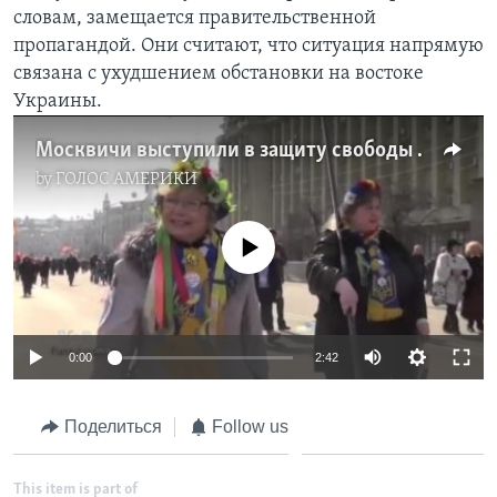
словам, замещается правительственной
Learning English
пропагандой. Они считают, что ситуация напрямую
связана с ухудшением обстановки на востоке
СОЦИАЛЬНЫЕ СЕТИ
Украины.
Москвичи выступили в защиту свободы прессы и правды
by
ГОЛОС АМЕРИКИ
Языки
No media source currently available
0:00
2:42
Поделиться
Follow us
This item is part of