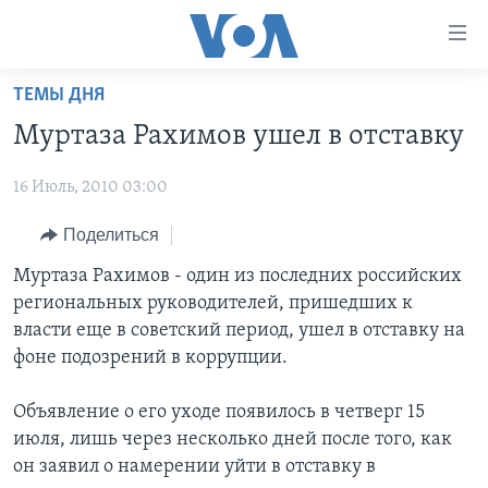
Линки
доступности
Перейти
ТЕМЫ ДНЯ
на
ГЛАВНОЕ
Муртаза Рахимов ушел в отставку
основной
ПРОГРАММЫ
контент
16 Июль, 2010 03:00
ПРОЕКТЫ
Перейти
АМЕРИКА
к
ЭКСПЕРТИЗА
Поделиться
НОВОСТИ ЗА МИНУТУ
УЧИМ АНГЛИЙСКИЙ
основной
ИНТЕРВЬЮ
ИТОГИ
НАША АМЕРИКАНСКАЯ ИСТОРИЯ
Муртаза Рахимов - один из последних российских
навигации
региональных руководителей, пришедших к
Перейти
ФАКТЫ ПРОТИВ ФЕЙКОВ
ПОЧЕМУ ЭТО ВАЖНО?
А КАК В АМЕРИКЕ?
власти еще в советский период, ушел в отставку на
в
ЗА СВОБОДУ ПРЕССЫ
ДИСКУССИЯ VOA
АРТЕФАКТЫ
фоне подозрений в коррупции.
поиск
УЧИМ АНГЛИЙСКИЙ
ДЕТАЛИ
АМЕРИКАНСКИЕ ГОРОДКИ
Объявление о его уходе появилось в четверг 15
ВИДЕО
НЬЮ-ЙОРК NEW YORK
ТЕСТЫ
июля, лишь через несколько дней после того, как
он заявил о намерении уйти в отставку в
ПОДПИСКА НА НОВОСТИ
АМЕРИКА. БОЛЬШОЕ ПУТЕШЕСТВИЕ