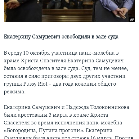
Learning English
СОЦИАЛЬНЫЕ СЕТИ
Екатерину Самуцевич освободили в зале суда
В среду 10 октября участница панк-молебна в
Языки
храме Христа Спасителя Екатерина Самуцевич
была освобождена в зале суда. Cуд, тем не менее,
оставил в силе приговоры двух других участниц
группы Pussy Riot – два года колонии общего
режима.
Екатерина Самуцевич и Надежда Толоконникова
были арестованы 3 марта в храме Христа
Спасителя во время исполнения панк-молебна
«Богородица, Путина прогони». Екатерина
Самуцевич была взята под стражу 16 марта. Против