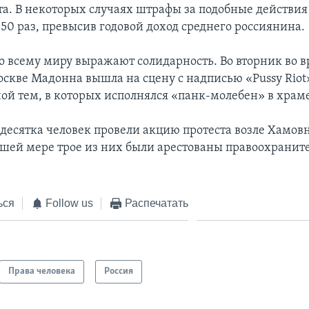
та. В некоторых случаях штрафы за подобные действия
50 раз, превысив годовой доход среднего россиянина.
 всему миру выражают солидарность. Во вторник во в
оскве Мадонна вышла на сцену с надписью «Pussy Riot»
ной тем, в которых исполнялся «панк-молебен» в храм
о десятка человек провели акцию протеста возле Хамов
ьшей мере трое из них были арестованы правоохрани
ься
Follow us
Распечатать
Права человека
Россия