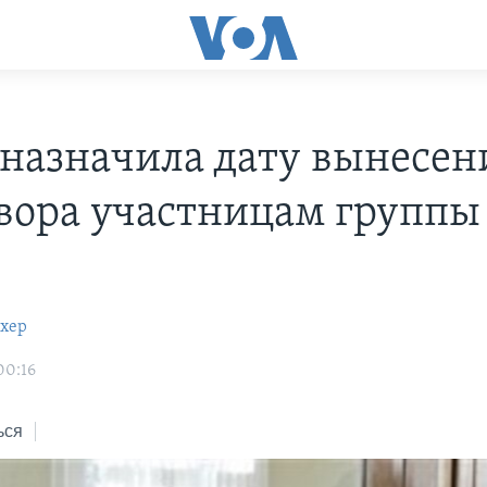
 назначила дату вынесен
вора участницам группы
охер
00:16
ься