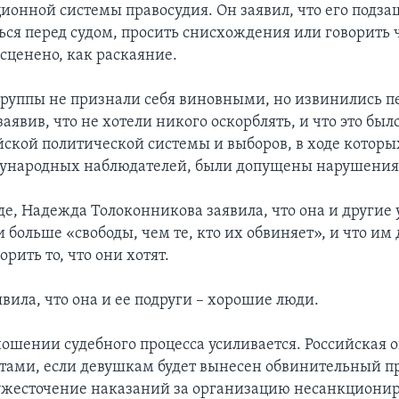
онной системы правосудия. Он заявил, что его подз
ься перед судом, просить снисхождения или говорить ч
сценено, как раскаяние.
руппы не признали себя виновными, но извинились п
явив, что не хотели никого оскорблять, и что это был
йской политической системы и выборов, в ходе котор
ународных наблюдателей, были допущены нарушения
уде, Надежда Толоконникова заявила, что она и другие
 больше «свободы, чем те, кто их обвиняет», и что им
орить то, что они хотят.
вила, что она и ее подруги – хорошие люди.
ношении судебного процесса усиливается. Российская 
стами, если девушкам будет вынесен обвинительный п
ужесточение наказаний за организацию несанкциони