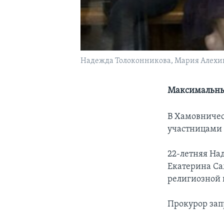
Надежда Толоконникова, Мария Алехин
Максимальный
В Хамовничес
участницами г
22-летняя На
Екатерина Са
религиозной 
Прокурор зап