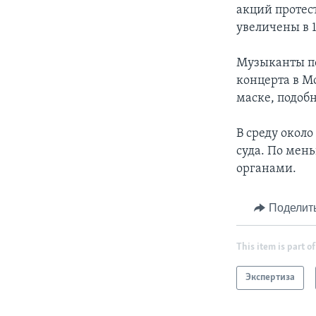
акций протес
увеличены в 1
Музыканты по
концерта в М
маске, подоб
В среду окол
суда. По мен
органами.
Поделит
This item is part of
Экспертиза