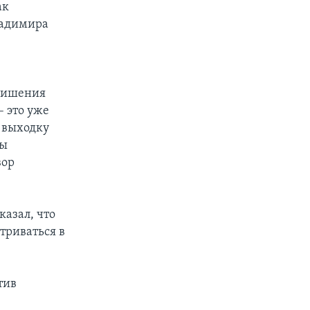
ак
ладимира
 лишения
– это уже
 выходку
ты
вор
казал, что
триваться в
тив