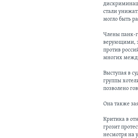
дискриминаци
стали унижат
могло быть ра
Члены панк-г
верующими, за
против росси
многих межд
Выступая в с
группы хотели
позволено гов
Она также зая
Критика в от
грозит проте
несмотря на 