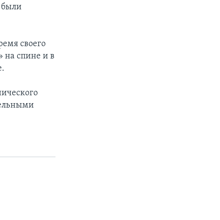
 были
ремя своего
 на спине и в
е.
нического
тельными