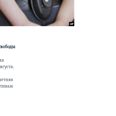
свободы
мя
вгуста.
летняя
отивам