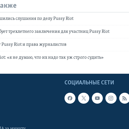
также
шились слушания по делу Pussy Riot
ует трехлетнего заключения для участниц Pussy Riot
 Pussy Riot и права журналистов
iot: «я не думаю, что их надо так уж строго судить»
Ы
СОЦИАЛЬНЫЕ СЕТИ
А за минуту