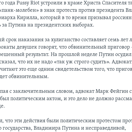
го года Pussy Riot устроили в храме Христа Спасителя т
панк-молебен» в знак протеста против президента В
риарха Кирилла, который в то время призывал россиян
ь за Путина на президентских выборах.
 срок наказания за хулиганство составляет семь лет
вокаты девушек говорят, что обвинительный приговор 
решенный результат. На прошлой неделе Путин осудил
о сказал, что их не надо «так уж строго судить». Адвока
читают это еще одним свидетельством того, что приго
дет обвинительным.
упая с заключительным словом, адвокат Марк Фейгин с
 был политическим актом, и это дело не должно рассма
е.
л, что эти действия были политическим протестом про
о государства, Владимира Путина и несправедливой,