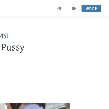
ЭФИР
ия
 Pussy