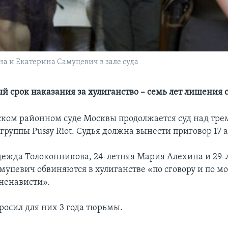
а и Екатерина Самуцевич в зале суда
 срок наказания за хулиганство – семь лет лишения 
ком районном суде Москвы продолжается суд над тре
руппы Pussy Riot. Судья должна вынести приговор 17 а
дежда Толоконникова, 24-летняя Мария Алехина и 29-
муцевич обвиняются в хулиганстве «по сговору и по м
ненависти».
росил для них 3 года тюрьмы.