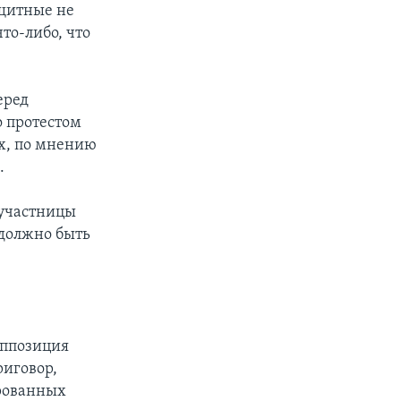
ащитные не
то-либо, что
еред
о протестом
ых, по мнению
.
 участницы
 должно быть
оппозиция
риговор,
рованных