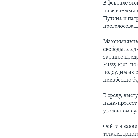
В феврале это
называемый «
Путина и пат
проголосоват
Максимальный
свободы, а ад
заранее пред
Pussy Riot, н
подсудимых с
неизбежно бу
В среду, выст
панк-протест
уголовном суд
Фейгин заяви
тоталитарног