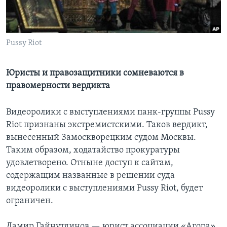
Learning English
Pussy Riot
СОЦИАЛЬНЫЕ СЕТИ
Юристы и правозащитники сомневаются в
правомерности вердикта
Языки
Видеоролики с выступлениями панк-группы Pussy
Riot признаны экстремистскими. Таков вердикт,
вынесенный Замоскворецким судом Москвы.
Таким образом, ходатайство прокуратуры
удовлетворено. Отныне доступ к сайтам,
содержащим названные в решении суда
видеоролики с выступлениями Pussy Riot, будет
ограничен.
Дамир Гайнутдинов — юрист ассоциации «Агора»