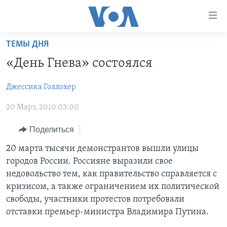
Линки
доступности
Перейти
ТЕМЫ ДНЯ
на
ГЛАВНОЕ
«День Гнева» состоялся
основной
ПРОГРАММЫ
контент
Джессика Голлохер
ПРОЕКТЫ
Перейти
АМЕРИКА
к
20 Март, 2010 03:00
ЭКСПЕРТИЗА
НОВОСТИ ЗА МИНУТУ
УЧИМ АНГЛИЙСКИЙ
основной
ИНТЕРВЬЮ
ИТОГИ
НАША АМЕРИКАНСКАЯ ИСТОРИЯ
навигации
Поделиться
Перейти
ФАКТЫ ПРОТИВ ФЕЙКОВ
ПОЧЕМУ ЭТО ВАЖНО?
А КАК В АМЕРИКЕ?
20 марта тысячи демонстрантов вышли улицы
в
городов России. Россияне выразили свое
ЗА СВОБОДУ ПРЕССЫ
ДИСКУССИЯ VOA
АРТЕФАКТЫ
поиск
недовольство тем, как правительство справляется с
УЧИМ АНГЛИЙСКИЙ
ДЕТАЛИ
АМЕРИКАНСКИЕ ГОРОДКИ
кризисом, а также ограничением их политической
свободы, участники протестов потребовали
ВИДЕО
НЬЮ-ЙОРК NEW YORK
ТЕСТЫ
отставки премьер-министра Владимира Путина.
ПОДПИСКА НА НОВОСТИ
АМЕРИКА. БОЛЬШОЕ ПУТЕШЕСТВИЕ