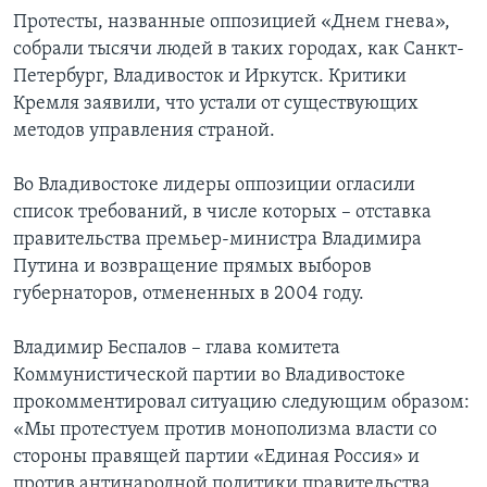
Протесты, названные оппозицией «Днем гнева»,
Learning English
собрали тысячи людей в таких городах, как Санкт-
Петербург, Владивосток и Иркутск. Критики
СОЦИАЛЬНЫЕ СЕТИ
Кремля заявили, что устали от существующих
методов управления страной.
Во Владивостоке лидеры оппозиции огласили
Языки
список требований, в числе которых – отставка
правительства премьер-министра Владимира
Путина и возвращение прямых выборов
губернаторов, отмененных в 2004 году.
Владимир Беспалов – глава комитета
Коммунистической партии во Владивостоке
прокомментировал ситуацию следующим образом:
«Мы протестуем против монополизма власти со
стороны правящей партии «Единая Россия» и
против антинародной политики правительства