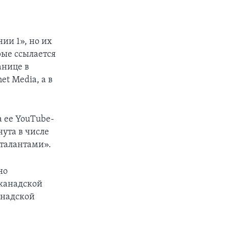
ии 1», но их
рые ссылается
анице в
t Media, а в
а ее YouTube-
ута в числе
 талантами».
но
 канадской
анадской