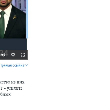
Прямая ссылка
SHARE
нство из них
T – усилить
ебных