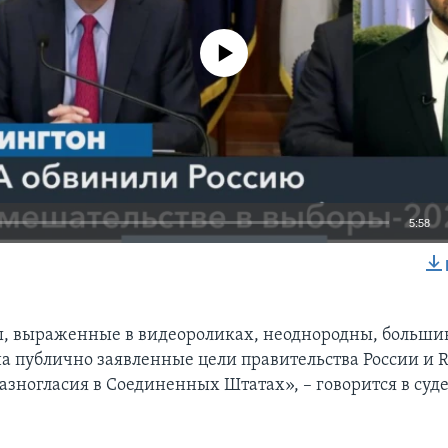
No media source currently available
5:58
EMBED
ы, выраженные в видеороликах, неоднородны, больши
а публично заявленные цели правительства России и R
азногласия в Соединенных Штатах», – говорится в суд