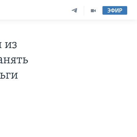
ЭФИР
 из
анять
ьги