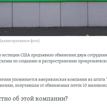
д (иллюстративное фото)
 юстиции США предъявило обвинения двум сотрудник
схемы по созданию и распространению прокремлевско
инения упоминается американская компания из штата 
инению, получившая от обвиняемых почти 10 миллионо
стно об этой компании?