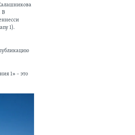
 Калашникова
 В
еннесси
y 1‎).
 публикацию
ия 1» – это