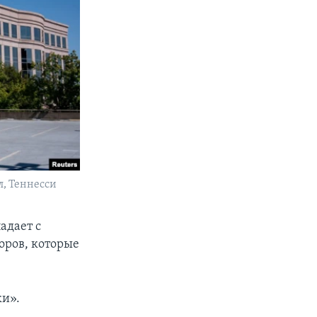
л, Теннесси
адает с
оров, которые
ки».