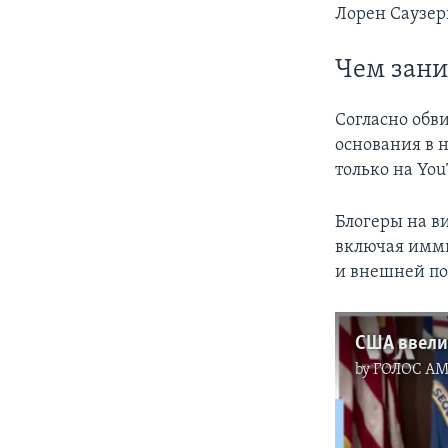
Лорен Саузер
Чем зани
Согласно обв
основания в 
только на Yo
Блогеры на в
включая имми
и внешней по
by
ГОЛОС А