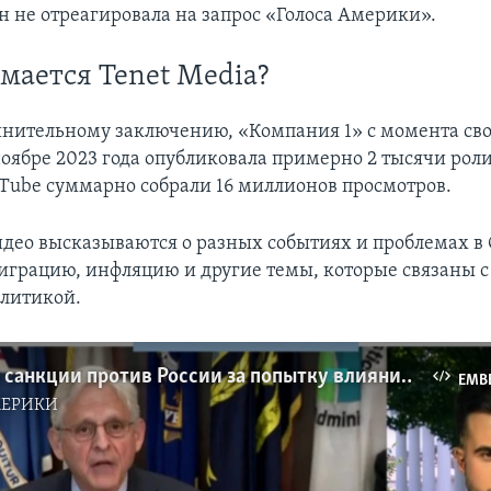
н не отреагировала на запрос «Голоса Америки».
мается Tenet Media?
инительному заключению, «Компания 1» с момента сво
ноябре 2023 года опубликовала примерно 2 тысячи рол
uTube суммарно собрали 16 миллионов просмотров.
идео высказываются о разных событиях и проблемах в
грацию, инфляцию и другие темы, которые связаны с
литикой.
США ввели санкции против России за попытку влияния на выборы-2024
EMB
МЕРИКИ