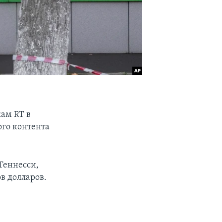
ам RT в
го контента
Теннесси,
в долларов.