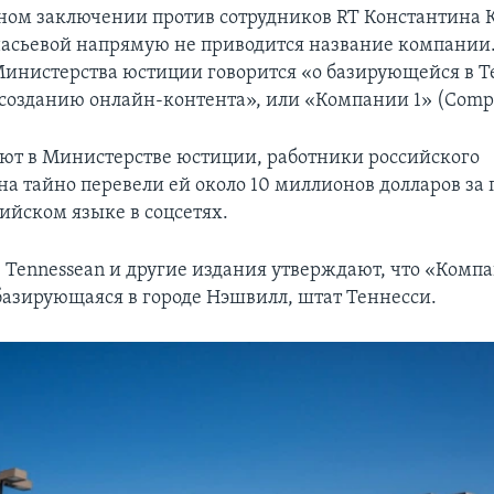
ном заключении против сотрудников RT Константина
асьевой напрямую не приводится название компании.
инистерства юстиции говорится «о базирующейся в Т
созданию онлайн-контента», или «Компании 1» (Compan
ют в Министерстве юстиции, работники российского
а тайно перевели ей около 10 миллионов долларов за
ийском языке в соцсетях.
 Tennessean и другие издания утверждают, что «Компан
 базирующаяся в городе Нэшвилл, штат Теннесси.