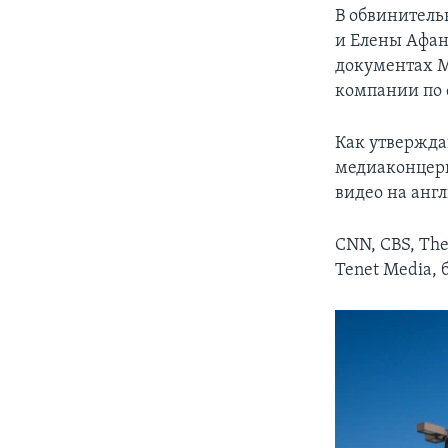
В обвинитель
и Елены Афан
документах М
компании по 
Как утвержда
медиаконцерн
видео на англ
CNN, CBS, The
Tenet Media,