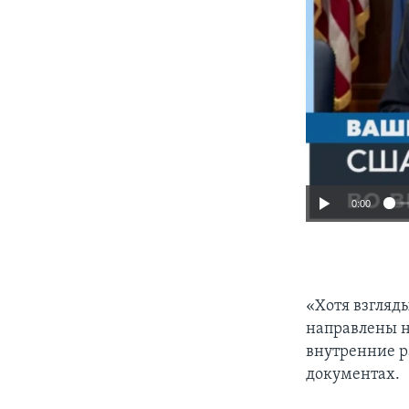
0:00
«Хотя взгляд
направлены н
внутренние р
документах.