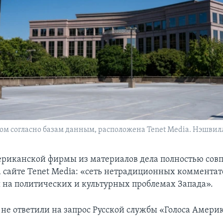
ром согласно базам данным, расположена Tenet Media. Нэшвил
риканской фирмы из материалов дела полностью совп
 сайте Tenet Media: «сеть нетрадиционных комментат
 на политических и культурных проблемах Запада».
 не ответили на запрос Русской службы «Голоса Амери