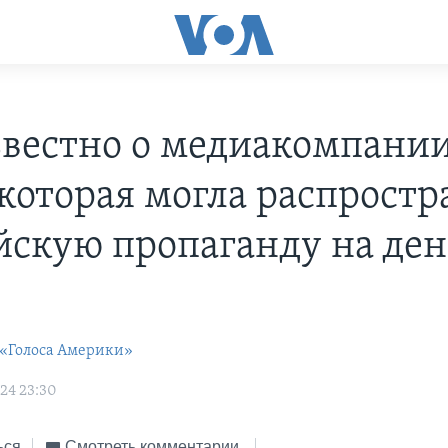
звестно о медиакомпании
которая могла распростр
йскую пропаганду на ден
 «Голоса Америки»
24 23:30
ься
Смотреть комментарии