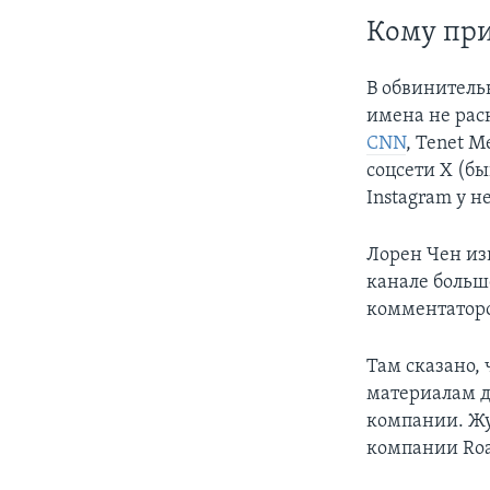
Кому при
В обвинитель
имена не рас
CNN
, Tenet 
соцсети X (бы
Instagram у н
Лорен Чен изв
канале больш
комментаторо
Там сказано,
материалам д
компании. Ж
компании Roa