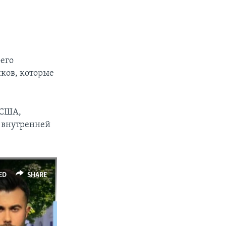
его
иков, которые
 США,
 внутренней
ED
SHARE