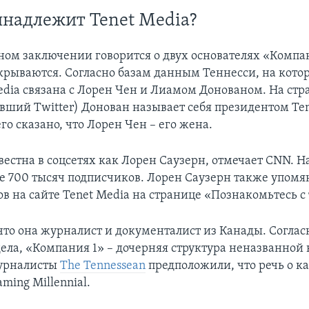
надлежит Tenet Media?
ном заключении говорится о двух основателях «Компан
крываются. Согласно базам данным Теннесси, на кото
Media связана с Лорен Чен и Лиамом Донованом. На стр
вший Twitter) Донован называет себя президентом Tene
его сказано, что Лорен Чен – его жена.
естна в соцсетях как Лорен Саузерн, отмечает CNN. Н
е 700 тысяч подписчиков. Лорен Саузерн также упомян
в на сайте Tenet Media на странице «Познакомьтесь с
 что она журналист и документалист из Канады. Соглас
ела, «Компания 1» – дочерняя структура неназванной
урналисты
The Tennessean
предположили, что речь о к
ming Millennial.