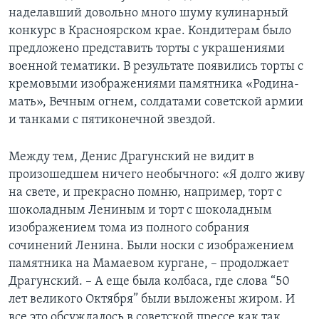
наделавший довольно много шуму кулинарный
конкурс в Красноярском крае. Кондитерам было
предложено представить торты с украшениями
военной тематики. В результате появились торты с
кремовыми изображениями памятника «Родина-
мать», Вечным огнем, солдатами советской армии
и танками с пятиконечной звездой.
Между тем, Денис Драгунский не видит в
произошедшем ничего необычного: «Я долго живу
на свете, и прекрасно помню, например, торт с
шоколадным Лениным и торт с шоколадным
изображением тома из полного собрания
сочинений Ленина. Были носки с изображением
памятника на Мамаевом кургане, – продолжает
Драгунский. – А еще была колбаса, где слова “50
лет великого Октября” были выложены жиром. И
все это обсуждалось в советской прессе как так