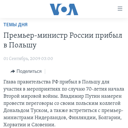
Линки
доступности
Перейти
ТЕМЫ ДНЯ
на
ГЛАВНОЕ
Премьер-министр России прибыл
основной
ПРОГРАММЫ
контент
в Польшу
ПРОЕКТЫ
Перейти
АМЕРИКА
к
01 Сентябрь, 2009 03:00
ЭКСПЕРТИЗА
НОВОСТИ ЗА МИНУТУ
УЧИМ АНГЛИЙСКИЙ
основной
Поделиться
ИНТЕРВЬЮ
ИТОГИ
НАША АМЕРИКАНСКАЯ ИСТОРИЯ
навигации
Перейти
ФАКТЫ ПРОТИВ ФЕЙКОВ
Глава правительства РФ прибыл в Польшу для
ПОЧЕМУ ЭТО ВАЖНО?
А КАК В АМЕРИКЕ?
в
участия в мероприятиях по случаю 70-летия начала
ЗА СВОБОДУ ПРЕССЫ
ДИСКУССИЯ VOA
АРТЕФАКТЫ
поиск
Второй мировой войны. Владимир Путин намерен
УЧИМ АНГЛИЙСКИЙ
ДЕТАЛИ
АМЕРИКАНСКИЕ ГОРОДКИ
провести переговоры со своим польским коллегой
Дональдом Туском, а также встретиться с премьер-
ВИДЕО
НЬЮ-ЙОРК NEW YORK
ТЕСТЫ
министрами Нидерландов, Финляндии, Болгарии,
ПОДПИСКА НА НОВОСТИ
АМЕРИКА. БОЛЬШОЕ ПУТЕШЕСТВИЕ
Хорватии и Словении.