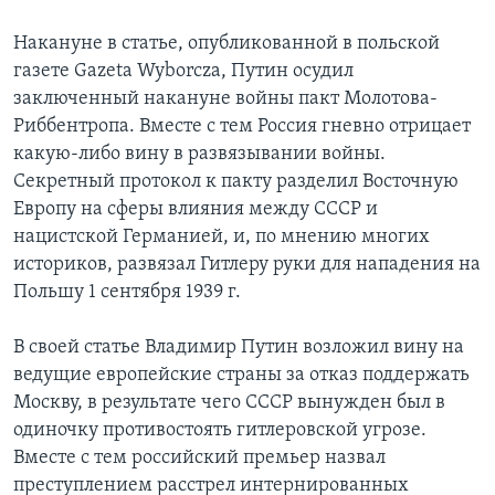
Learning English
Накануне в статье, опубликованной в польской
газете Gazeta Wyborcza, Путин осудил
заключенный накануне войны пакт Молотова-
СОЦИАЛЬНЫЕ СЕТИ
Риббентропа. Вместе с тем Россия гневно отрицает
какую-либо вину в развязывании войны.
Секретный протокол к пакту разделил Восточную
Языки
Европу на сферы влияния между СССР и
нацистской Германией, и, по мнению многих
историков, развязал Гитлеру руки для нападения на
Польшу 1 сентября 1939 г.
В своей статье Владимир Путин возложил вину на
ведущие европейские страны за отказ поддержать
Москву, в результате чего СССР вынужден был в
одиночку противостоять гитлеровской угрозе.
Вместе с тем российский премьер назвал
преступлением расстрел интернированных