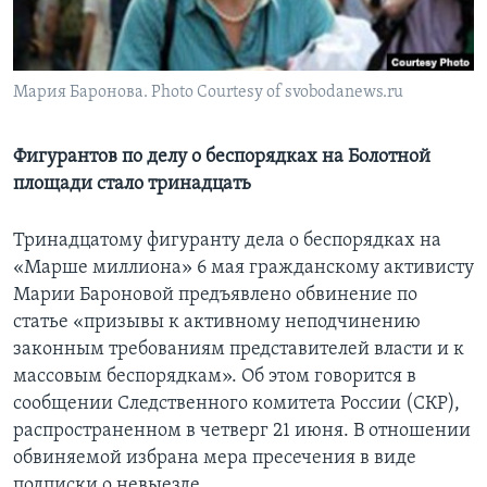
Learning English
Мария Баронова. Photo Courtesy of svobodanews.ru
СОЦИАЛЬНЫЕ СЕТИ
Фигурантов по делу о беспорядках на Болотной
площади стало тринадцать
Языки
Тринадцатому фигуранту дела о беспорядках на
«Марше миллиона» 6 мая гражданскому активисту
Марии Бароновой предъявлено обвинение по
статье «призывы к активному неподчинению
законным требованиям представителей власти и к
массовым беспорядкам». Об этом говорится в
сообщении Следственного комитета России (СКР),
распространенном в четверг 21 июня. В отношении
обвиняемой избрана мера пресечения в виде
подписки о невыезде.