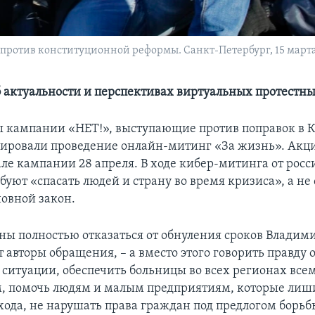
против конституционной реформы. Санкт-Петербург, 15 март
б актуальности и перспективах виртуальных протестн
 кампании «НЕТ!», выступающие против поправок в 
сировали проведение онлайн-митинг «За жизнь». Акци
ле кампании 28 апреля. В ходе кибер-митинга от рос
буют «спасать людей и страну во время кризиса», а не
овной закон.
ны полностью отказаться от обнуления сроков Владими
авторы обращения, – а вместо этого говорить правду 
ситуации, обеспечить больницы во всех регионах все
, помочь людям и малым предприятиям, которые лиш
хода, не нарушать права граждан под предлогом борьб