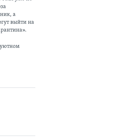
оза
ник, а
огут выйти на
арантина».
в уютном