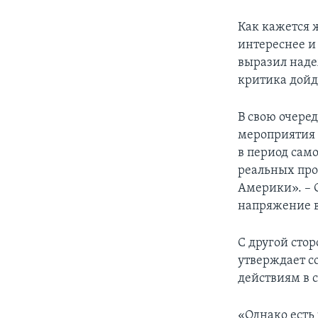
Как кажется 
интереснее и
выразил наде
критика дойду
В свою очере
мероприятия 
в период сам
реальных прот
Америки». – С
напряжение в
С другой стор
утверждает с
действиям в с
«Однако есть 