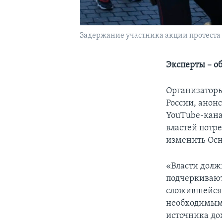
Задержание участника акции протеста 
Эксперты – о
Организаторы
России, анон
YouTube-кана
властей потре
изменить Осн
«Власти долж
подчеркивают 
сложившейся 
необходимым
источника до