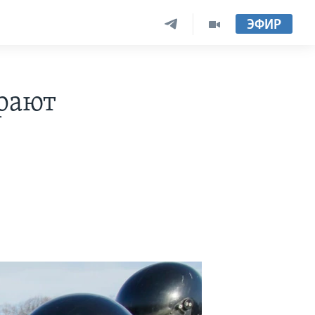
ЭФИР
рают