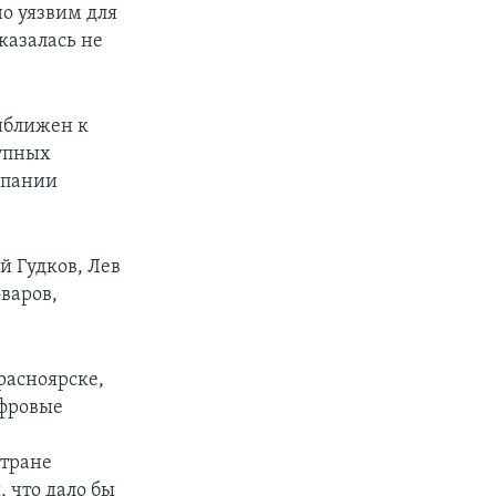
но уязвим для
оказалась не
иближен к
рупных
мпании
й Гудков, Лев
варов,
расноярске,
ифровые
стране
 что дало бы