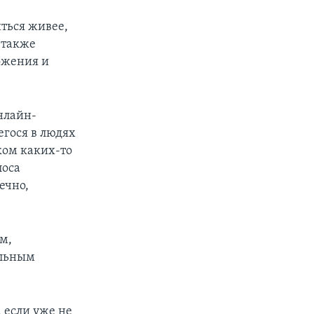
ться живее,
 также
ожения и
онлайн-
гося в людях
ком каких-то
лоса
ечно,
м,
ельным
 если уже не