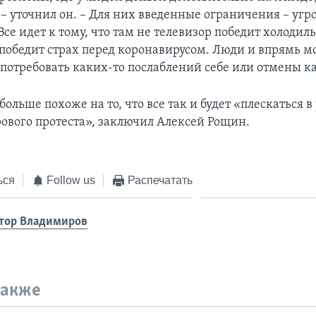
– уточнил он. – Для них введенные ограничения – угр
е идет к тому, что там не телевизор победит холодиль
победит страх перед коронавирусом. Люди и впрямь м
 потребовать каких-то послаблений себе или отмены к
 больше похоже на то, что все так и будет «плескаться 
ового протеста», заключил Алексей Рощин.
ься
Follow us
Распечатать
тор Владимиров
также