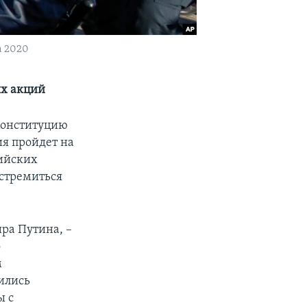
а 2020
ых акций
Конституцию
я пройдет на
сийских
 стремиться
ра Путина, –
о
м
ились
ы с