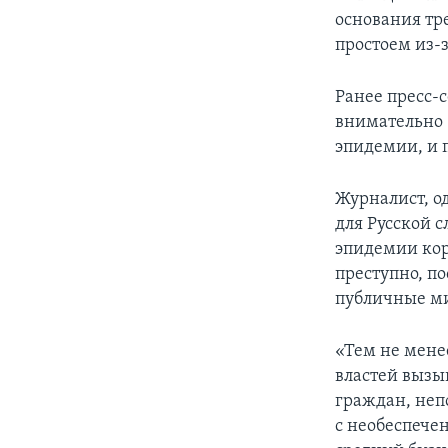
основания тр
простоем из-
Ранее пресс-
внимательно 
эпидемии, и 
Журналист, о
для Русской 
эпидемии кор
преступно, по
публичные ми
«Тем не менее
властей вызы
граждан, неп
с необеспече