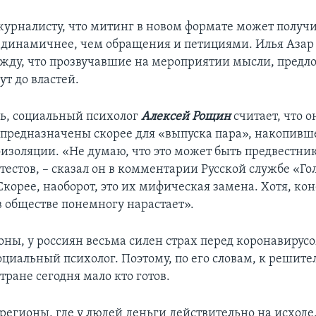
журналисту, что митинг в новом формате может получи
 динамичнее, чем обращения и петициями. Илья Азар
жду, что прозвучавшие на мероприятии мысли, предл
т до властей.
дь, социальный психолог
Алексей Рощин
считает, что 
предназначены скорее для «выпуска пара», накопивше
оизоляции. «Не думаю, что это может быть предвестни
естов, – сказал он в комментарии Русской службе «Го
корее, наоборот, это их мифическая замена. Хотя, кон
 обществе понемногу нарастает».
оны, у россиян весьма силен страх перед коронавирусо
оциальный психолог. Поэтому, по его словам, к решит
тране сегодня мало кто готов.
регионы, где у людей деньги действительно на исходе,