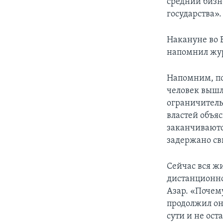
средний бизн
государства».
Накануне во 
напомнил журн
Напомним, по
человек вышл
ограничитель
властей объя
заканчиваютс
задержано св
Сейчас вся ж
дистанционно
Азар. «Почем
продолжил он
сути и не ост