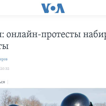
я: онлайн-протесты наби
оты
иров
 20:32
ься