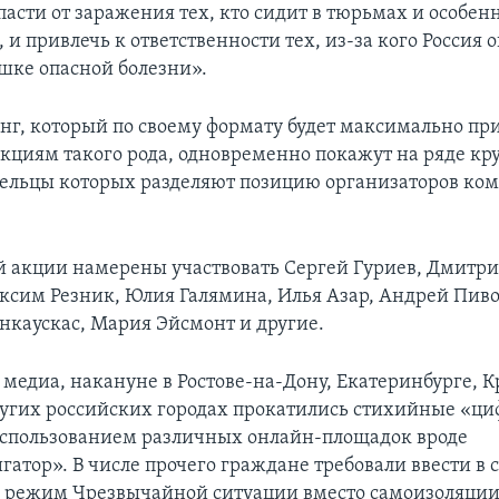
асти от заражения тех, кто сидит в тюрьмах и особен
 и привлечь к ответственности тех, из-за кого Россия 
ышке опасной болезни».
г, который по своему формату будет максимально пр
циям такого рода, одновременно покажут на ряде к
дельцы которых разделяют позицию организаторов ко
й акции намерены участвовать Сергей Гуриев, Дмитри
ксим Резник, Юлия Галямина, Илья Азар, Андрей Пиво
нкаускас, Мария Эйсмонт и другие.
 медиа, накануне в Ростове-на-Дону, Екатеринбурге, К
ругих российских городах прокатились стихийные «ц
использованием различных онлайн-площадок вроде
гатор». В числе прочего граждане требовали ввести в 
режим Чрезвычайной ситуации вместо самоизоляции,