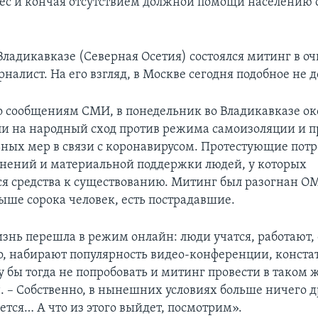
ес и кончая отсутствием должной помощи населению 
Владикавказе (Северная Осетия) состоялся митинг в о
алист. На его взгляд, в Москве сегодня подобное не 
 сообщениям СМИ, в понедельник во Владикавказе ок
и на народный сход против режима самоизоляции и 
ных мер в связи с коронавирусом. Протестующие потр
снений и материальной поддержки людей, у которых
я средства к существованию. Митинг был разогнан 
ыше сорока человек, есть пострадавшие.
изнь перешла в режим онлайн: люди учатся, работают,
, набирают популярность видео-конференции, конста
у бы тогда не попробовать и митинг провести в таком 
. – Собственно, в нынешних условиях больше ничего д
ается… А что из этого выйдет, посмотрим».