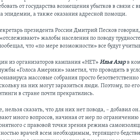
ебовать от государства возмещения убытков в связи 
за эпидемии, а также оказания адресной помощи.
секретарь президента России Дмитрий Песков говорил,
«отслеживают» жалобы населения по поводу трудносте
пообещал, что «по мере возможности» все будут учитыв
дин из организаторов кампания «НЕТ»
Илья Азар
в ко
службы «Голоса Америки» заметил, что проводить в усл
онавируса массовые собрания просто безответственно
скольку на них могут заразиться люди. Поэтому, по ег
тинги в стране почти прекратились.
, нельзя сказать, что для них нет повода, – добавил он
вают много вопросов, начиная от мер по ограничению
онятного с правовой точки зрения режима самоизоляц
нностью врачей всем необходимым, терпящего бедств