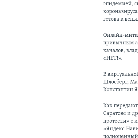
эпидемией, сп
коронавируса,
готова к всп
Онлайн-митин
привычным ак
каналов, вла
«НЕТ!».
В виртуально
Шлосберг, Ма
Константин Я
Как передают
Саратове и д
протесты» с 
«Яндекс.Нави
полноценный 