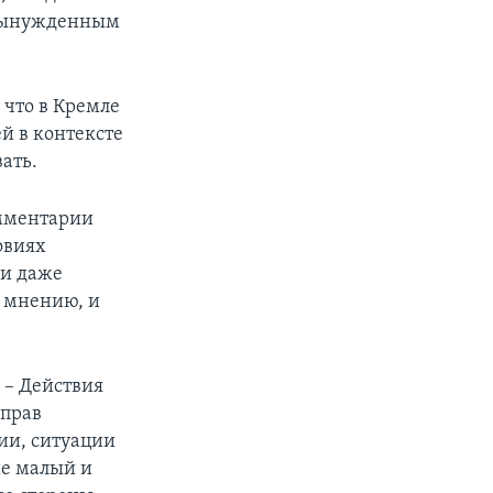
с вынужденным
 что в Кремле
й в контексте
ать.
мментарии
овиях
 и даже
о мнению, и
. – Действия
 прав
ии, ситуации
ие малый и