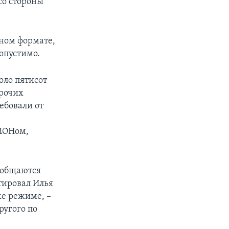
со стороны
чном формате,
допустимо.
оло пятисот
прочих
ебовали от
ОМОНом,
 общаются
тировал Илья
же режиме, –
ругого по