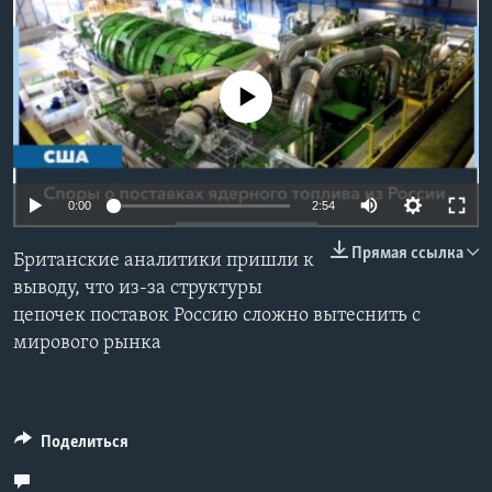
Learning English
No media source currently available
СОЦИАЛЬНЫЕ СЕТИ
Языки
0:00
2:54
Прямая ссылка
Британские аналитики пришли к
выводу, что из-за структуры
цепочек поставок Россию сложно вытеснить с
мирового рынка
Поделиться