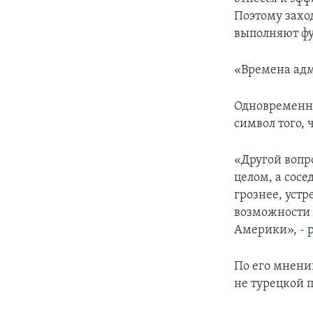
Поэтому захо
выполняют фу
«Времена адм
Одновременно
символ того, 
«Другой вопро
целом, а сос
грознее, уст
возможности 
Америки», - 
По его мнени
не турецкой 