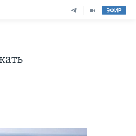
ЭФИР
жать