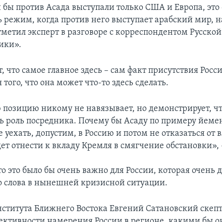
 бы против Асада выступали только США и Европа, это 
 режим, когда против него выступает арабский мир, 
отметил эксперт в разговоре с корреспондентом Русско
ики».
, что самое главное здесь – сам факт присутствия Росс
того, что она может что-то здесь сделать.
 позицию никому не навязывает, но демонстрирует, чт
ть роль посредника. Почему бы Асаду по примеру йеме
 уехать, допустим, в Россию и потом не отказаться от в
ет отнести к вкладу Кремля в смягчение обстановки», 
то это было бы очень важно для России, которая очень 
го слова в нынешней кризисной ситуации.
ститута Ближнего Востока Евгений Сатановский скеп
фективности намерения России в регионе, какими бы о