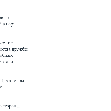
ервью
 в порт
ажение
щества дружбы
добных
и Лиги
.
МИ, маневры
ие
о стороны