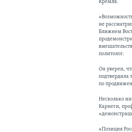
Кремля.
«Возможность
не рассматри
Ближнем Вост
продемонстри
вмешательств
политолог.
Он уверен, ч
подтвердила 
по продвижен
Несколько ин
Карнеги, проф
«демонстраци
«Позиция Рос