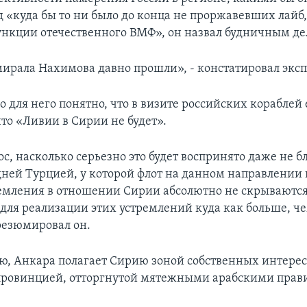
д «куда бы то ни было до конца не проржавевших лайб
нкции отечественного ВМФ», он назвал будничным де
ирала Нахимова давно прошли», - констатировал эксп
 для него понятно, что в визите российских кораблей 
что «Ливии в Сирии не будет».
с, насколько серьезно это будет воспринято даже не 
едней Турцией, у которой флот на данном направлении 
ремления в отношении Сирии абсолютно не скрываются
для реализации этих устремлений куда как больше, ч
резюмировал он.
ю, Анкара полагает Сирию зоной собственных интерес
провинцией, отторгнутой мятежными арабскими прав