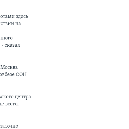
отами здесь
йствий на
нного
- сказал
 Москва
Совбезе ООН
.
ского центра
е всего,
таточно