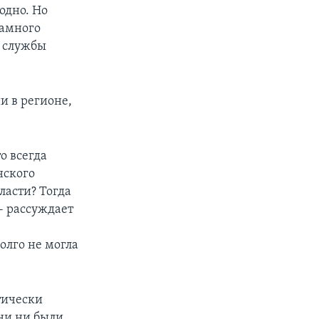
одно. Но
намного
й службы
ии в регионе,
о всегда
нского
ласти? Тогда
- рассуждает
долго не могла
тически
ни ни были.