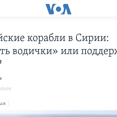
йские корабли в Сирии:
ть водички» или поддер
?
в
 03:00
ься