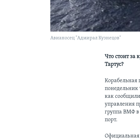
Авианосец "Адмирал Кузнецов"
Что стоит за
Тартус?
Корабельная 
понедельник 
как сообщили
управления п
группа ВМФ в 
порт.
Официальная 