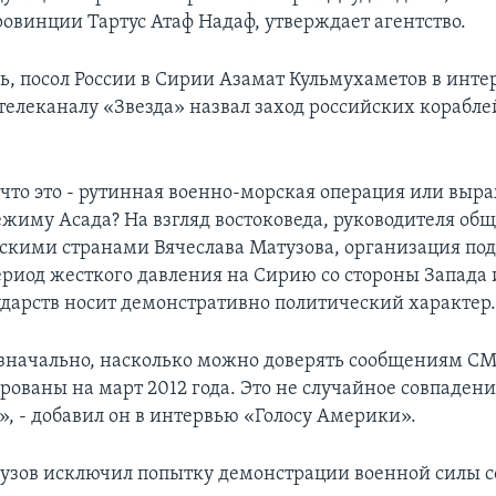
ровинции Тартус Атаф Надаф, утверждает агентство.
дь, посол России в Сирии Азамат Кульмухаметов в инт
телеканалу «Звезда» назвал заход российских кораблей
, что это - рутинная военно-морская операция или выр
жиму Асада? На взгляд востоковеда, руководителя об
бскими странами Вячеслава Матузова, организация по
ериод жесткого давления на Сирию со стороны Запада 
ударств носит демонстративно политический характер
изначально, насколько можно доверять сообщениям С
рованы на март 2012 года. Это не случайное совпаден
», - добавил он в интервью «Голосу Америки».
узов исключил попытку демонстрации военной силы с