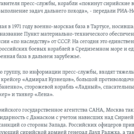
тавителя пресс-службы, корабли «покинут сирийские в
выполнение задач дальнего похода», - передали РИА-Н
я в 1971 году военно-морская база в Тартусе, носивша
название Пункт материально-технического обеспече
сии «по наследству» от СССР. На сегодня это единств
российских боевых кораблей в Средиземном море и е
оенная база в дальнем зарубежье.
ю группу, по информации пресс-службы, входят тяжел
крейсер «Адмирал Кузнецов», большой противолодоч
аненко», сторожевой корабль «Ладный», спасательны
ер» и танкер «Лена».
рийского государственное агентства САНА, Москва та
лидарность с Дамаском с учетом нависших над Сирией
анкций со стороны Запада. Российских офицеров прив
ующий сирийской армией генерал Дауд Раджха, а та