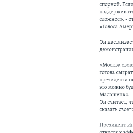
спорной. Если
поддерживать
сложнее», - 
«Голоса Амер
Он настаивает
демонстрация 
«Москва свою
готова сыгра
президента не
это можно буд
Малашенко.
Он считает, ч
сказать свое
Президент Ин
отнесся к эф