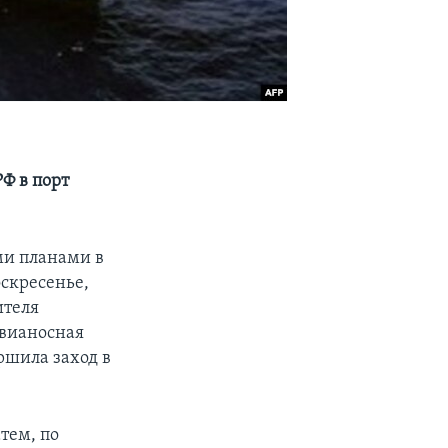
Ф в порт
ми планами в
оскресенье,
ителя
вианосная
ршила заход в
тем, по