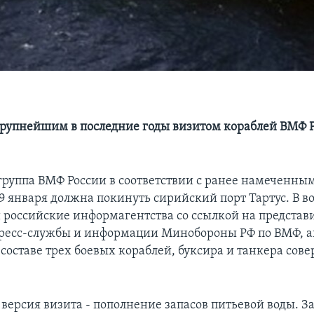
 крупнейшим в последние годы визитом кораблей ВМФ Р
группа ВМФ России в соответствии с ранее намеченны
9 января должна покинуть сирийский порт Тартус. В в
 российские информагентства со ссылкой на представ
ресс-службы и информации Минобороны РФ по ВМФ, а
составе трех боевых кораблей, буксира и танкера сове
версия визита - пополнение запасов питьевой воды. За