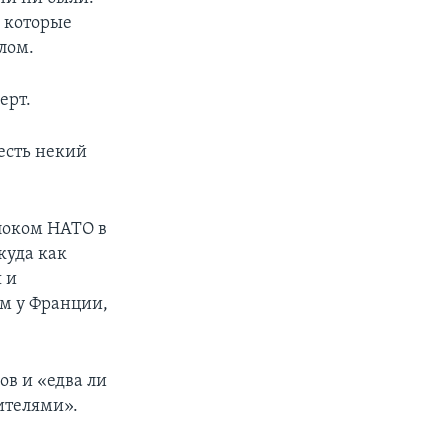
, которые
лом.
ерт.
есть некий
блоком НАТО в
куда как
 и
ем у Франции,
ов и «едва ли
ителями».