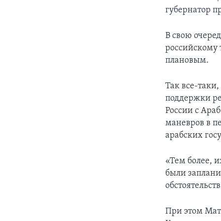
губернатор п
В свою очере
российскому 
плановым.
Так все-таки
поддержки ре
России с Ара
маневров в п
арабских гос
«Тем более, 
были заплани
обстоятельств
При этом Мат