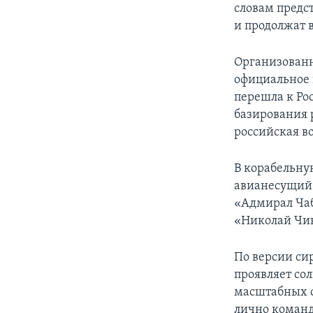
словам предс
и продолжат 
Организованна
официальное 
перешла к Рос
базирования 
российская в
В корабельну
авианесущий 
«Адмирал Чаб
«Николай Чик
По версии си
проявляет со
масштабных с
лично команд