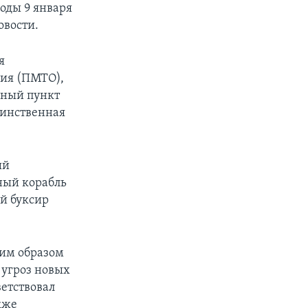
оды 9 января
овости.
я
ния (ПМТО),
енный пункт
динственная
ый
ный корабль
й буксир
ким образом
 угроз новых
етствовал
кже