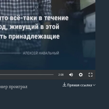
able
2:08
Прямая ссылка
онер проиграл
EMBED