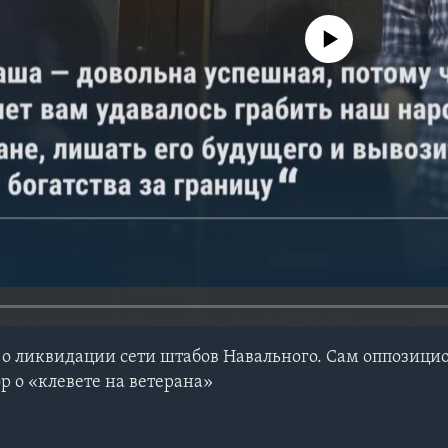
No media source currently avail
 о ликвидации сети штабов Навального. Сам оппозици
р о «клевете на ветерана»