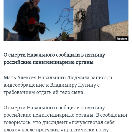
Learning English
СОЦИАЛЬНЫЕ СЕТИ
Языки
О смерти Навального сообщили в пятницу
российские пенитенциарные органы
Мать Алексея Навального Людмила записала
видеообращение к Владимиру Путину с
требованием отдать ей тело сына.
О смерти Навального сообщили в пятницу
российские пенитенциарные органы. В сообщении
говорилось, что диссидент «почувствовал себя
плохо» после прогулки, «практически сразу