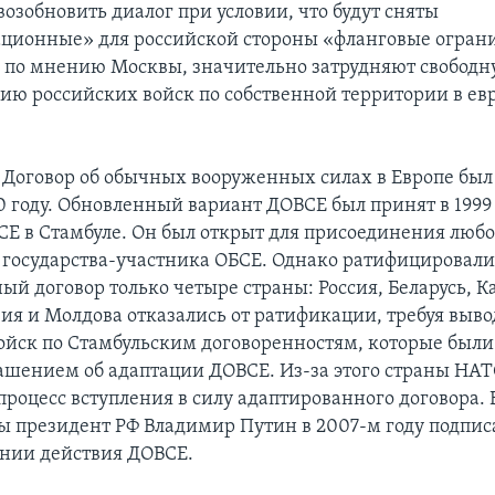
возобновить диалог при условии, что будут сняты
ионные» для российской стороны «фланговые ограни
 по мнению Москвы, значительно затрудняют свобод
ию российских войск по собственной территории в ев
.
, Договор об обычных вооруженных силах в Европе был
0 году. Обновленный вариант ДОВСЕ был принят в 1999 
СЕ в Стамбуле. Он был открыт для присоединения любо
 государства-участника ОБСЕ. Однако ратифицировал
й договор только четыре страны: Россия, Беларусь, К
зия и Молдова отказались от ратификации, требуя выво
ойск по Стамбульским договоренностям, которые был
лашением об адаптации ДОВСЕ. Из-за этого страны НА
роцесс вступления в силу адаптированного договора. 
ы президент РФ Владимир Путин в 2007-м году подписа
нии действия ДОВСЕ.