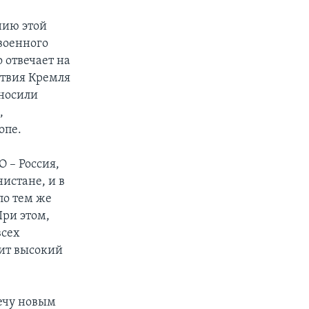
нию этой
военного
 отвечает на
ствия Кремля
 носили
,
опе.
 – Россия,
истане, и в
по тем же
ри этом,
всех
чит высокий
речу новым