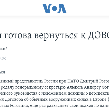
я готова вернуться к ДОВ
ский
3:00
ься
оянный представитель России при НАТО Дмитрий Рого
ередачу генеральному секретарю Альянса Андерсу Фог
йского руководства с изложением позиции о перспект
ия Договора об обычных вооруженных силах в Европе 
овам Рогозина, еще раз разъясняет свой подход по да