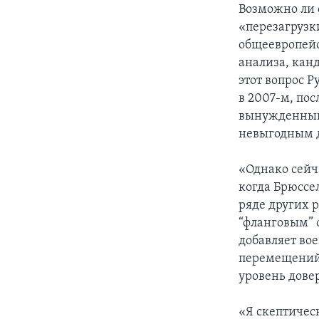
Возможно ли 
«перезагрузк
общеевропейс
анализа, кан
этот вопрос 
в 2007-м, по
вынужденный
невыгодным д
«Однако сейч
когда Брюссел
ряде других 
“фланговым” 
добавляет вое
перемещений 
уровень дове
«Я скептичес