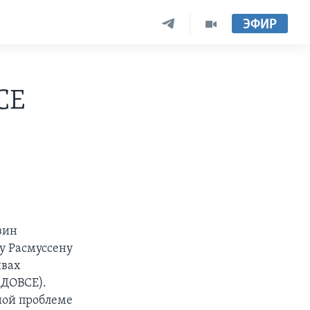
ЭФИР
СЕ
зин
у Расмуссену
ивах
(ДОВСЕ).
нной проблеме