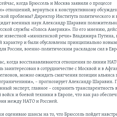
сейчас, когда Брюссель и Москва заявили о процессе
и» отношений, вернуться к конструктивному обсужде
кой проблемы? Директор Института политического и 
дидат военных наук Александр Шаравин положительно
Русской службы «Голоса Америки». По его мнению, дей
сле известной «мюнхенской речи» Владимира Путина,
 характер и были обусловлены принципиально новым
ля России, военно-политическим раскладом сил в Евр
ас, когда восстанавливаются отношения по линии НАТО
ь заинтересован в сотрудничестве с Москвой и в Афган
регионов, можно ожидать смягчения позиции альянса 
ограничениям», – прогнозирует Александр Шаравин. П
нный эксперт, главное – сохранить транспарентность 
войск и боевой техники в Европе, что как раз обеспе
рия между НАТО и Россией.
ки оцениваю шансы на то, что Брюссель пойдет навст