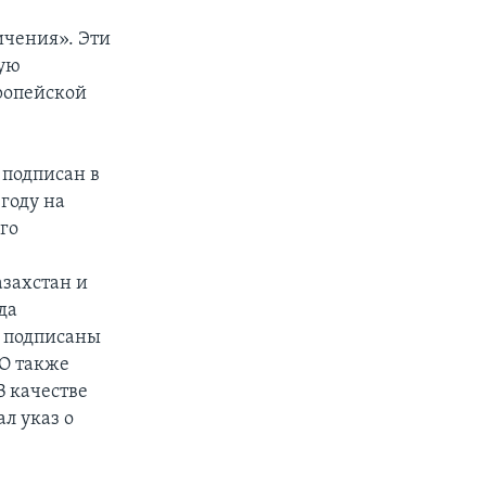
чения». Эти
ную
ропейской
 подписан в
году на
го
и
азахстан и
да
и подписаны
ТО также
В качестве
л указ о