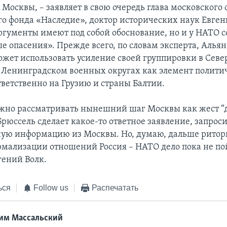
Москвы, – заявляет в свою очередь глава московского 
о фонда «Наследие», доктор исторических наук Евгени
ргументы имеют под собой обоснование, но и у НАТО 
е опасения». Прежде всего, по словам эксперта, Альян
ожет использовать усиление своей группировки в Севе
 Ленинградском военных округах как элемент полити
тветственно на Грузию и страны Балтии.
жно рассматривать нынешний шаг Москвы как жест “д
рюссель сделает какое-то ответное заявление, запрос
ую информацию из Москвы. Но, думаю, дальше ритор
рмализации отношений Россия – НАТО дело пока не пой
гений Волк.
ься
Follow us
Распечатать
им Массальский