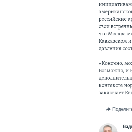
инициативам 
американског
российские а
свои встречны
что Москва м
Кавказском и
давления соо
«Конечно, мо
Возможно, и Б
дополнительн
контексте но
заключает Ев
Поделит
Вад