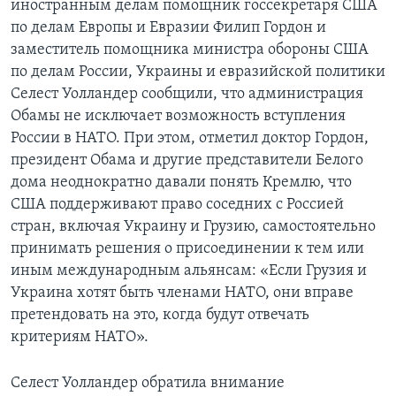
иностранным делам помощник госсекретаря США
по делам Европы и Евразии Филип Гордон и
Learning English
заместитель помощника министра обороны США
по делам России, Украины и евразийской политики
СОЦИАЛЬНЫЕ СЕТИ
Селест Уолландер сообщили, что администрация
Обамы не исключает возможность вступления
России в НАТО. При этом, отметил доктор Гордон,
президент Обама и другие представители Белого
Языки
дома неоднократно давали понять Кремлю, что
США поддерживают право соседних с Россией
стран, включая Украину и Грузию, самостоятельно
принимать решения о присоединении к тем или
иным международным альянсам: «Если Грузия и
Украина хотят быть членами НАТО, они вправе
претендовать на это, когда будут отвечать
критериям НАТО».
Селест Уолландер обратила внимание