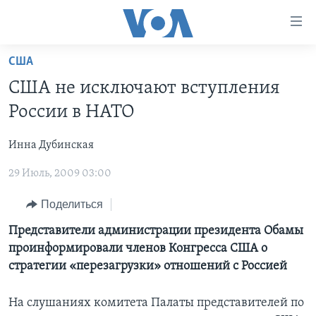
Линки
доступности
Перейти
США
на
ГЛАВНОЕ
США не исключают вступления
основной
ПРОГРАММЫ
контент
России в НАТО
ПРОЕКТЫ
Перейти
АМЕРИКА
к
Инна Дубинская
ЭКСПЕРТИЗА
НОВОСТИ ЗА МИНУТУ
УЧИМ АНГЛИЙСКИЙ
основной
29 Июль, 2009 03:00
ИНТЕРВЬЮ
ИТОГИ
НАША АМЕРИКАНСКАЯ ИСТОРИЯ
навигации
Перейти
ФАКТЫ ПРОТИВ ФЕЙКОВ
ПОЧЕМУ ЭТО ВАЖНО?
А КАК В АМЕРИКЕ?
Поделиться
в
ЗА СВОБОДУ ПРЕССЫ
ДИСКУССИЯ VOA
АРТЕФАКТЫ
Представители администрации президента Обамы
поиск
проинформировали членов Конгресса США о
УЧИМ АНГЛИЙСКИЙ
ДЕТАЛИ
АМЕРИКАНСКИЕ ГОРОДКИ
стратегии «перезагрузки» отношений с Россией
ВИДЕО
НЬЮ-ЙОРК NEW YORK
ТЕСТЫ
На слушаниях комитета Палаты представителей по
ПОДПИСКА НА НОВОСТИ
АМЕРИКА. БОЛЬШОЕ ПУТЕШЕСТВИЕ