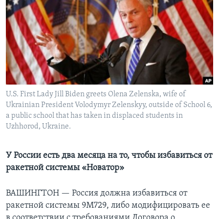
Learning English
СОЦИАЛЬНЫЕ СЕТИ
Языки
U.S. First Lady Jill Biden greets Olena Zelenska, wife of
Ukrainian President Volodymyr Zelenskyy, outside of School 6,
a public school that has taken in displaced students in
Uzhhorod, Ukraine.
У России есть два месяца на то, чтобы избавиться от
ракетной системы «Новатор»
ВАШИНГТОН —
Россия должна избавиться от
ракетной системы 9М729, либо модифицировать ее
в соответствии с требованиями Договора о