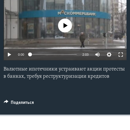
Learning English
No media source currently available
СОЦИАЛЬНЫЕ СЕТИ
Языки
0:00
2:03
Валютные ипотечники устраивают акции протесты
в банках, требуя реструктуризации кредитов
Поделиться