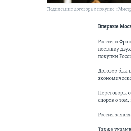
Подписание договора о покупке «Мист
Впервые Моск
Россия и Фра
поставку дву
покупки Росс
Договор был 
экономическо
Переговоры о 
споров о том
Россия заявля
Также указыв