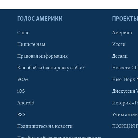
ГОЛОС АМЕРИКИ
ПРОЕКТ
О нас
Америка
Пишите нам
Итоги
Правовая информация
Детали
Как обойти блокировку сайта?
Новости СШ
VOA+
Нью-Йорк 
iOS
Дискуссия 
Android
История «Г
RSS
Учим англ
Learning English
Подпишитесь на новости
ПОЗИЦИЯ 