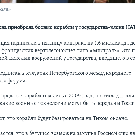
раля»
ва приобрела боевые корабли у государства-члена НА
нция подписали в пятницу контракт на 1,6 миллиарда д
х французских вертолетоносцев типа «Мистраль». Это 
ией тяжелых вооружений у государства, входящего в с
подписан в кулуарах Петербургского международного
го форума.
продаже кораблей велись с 2009 года, но откладывали
, какие военные технологии могут быть переданы Росси
ет, что корабли будут базироваться на Тихом океане.
ается, что в будущее возможна закупка Россией еще д