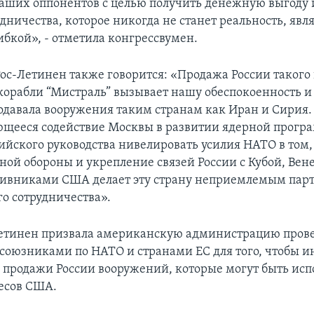
аших оппонентов с целью получить денежную выгоду 
ничества, которое никогда не станет реальность, явл
бкой», - отметила конгрессвумен.
Рос-Летинен также говорится: «Продажа России таког
корабли “Мистраль” вызывает нашу обеспокоенность и в
родавала вооружения таким странам как Иран и Сирия.
щееся содействие Москвы в развитии ядерной прогр
ийского руководства нивелировать усилия НАТО в том, 
ной обороны и укрепление связей России с Кубой, Вен
ивниками США делает эту страну неприемлемым пар
го сотрудничества».
етинен призвала американскую администрацию пров
 союзниками по НАТО и странами ЕС для того, чтобы 
продажи России вооружений, которые могут быть ис
есов США.