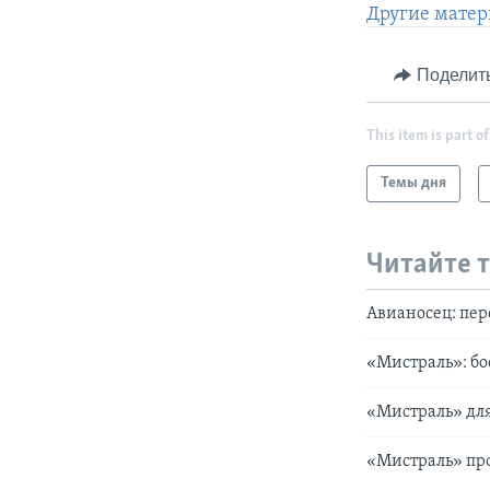
Другие матер
Поделит
This item is part of
Темы дня
Читайте 
Авианосец: пер
«Мистраль»: бо
«Мистраль» для
«Мистраль» про