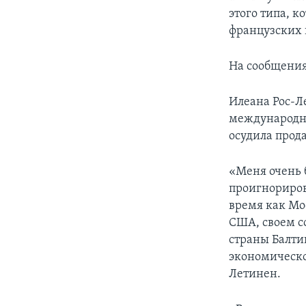
этого типа, к
французских 
На сообщения
Илеана Рос-Л
международны
осудила прод
«Меня очень 
проигнориров
время как Мо
США, своем с
страны Балти
экономическо
Летинен.