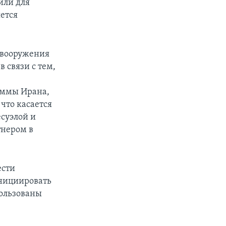
или для
яется
о вооружения
 связи с тем,
аммы Ирана,
что касается
есуэлой и
тнером в
ести
инициировать
пользованы