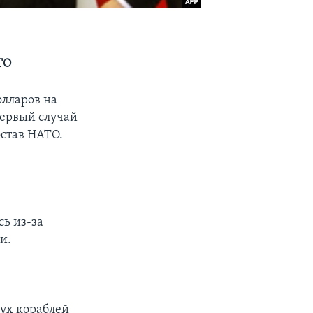
ТО
олларов на
первый случай
остав НАТО.
сь из-за
и.
вух кораблей