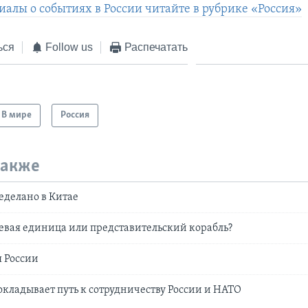
иалы о событиях в России читайте в рубрике «Россия»
ься
Follow us
Распечатать
В мире
Россия
также
еделано в Китае
евая единица или представительcкий корабль?
 России
кладывает путь к сотрудничеству России и НАТО