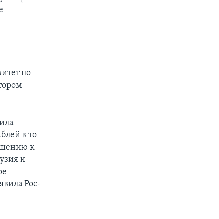
е
итет по
тором
шила
блей в то
ошению к
узия и
ое
явила Рос-