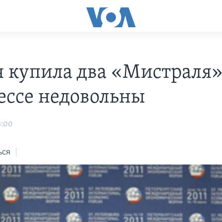
я купила два «Мистраля»,
ессе недовольны
3:00
ься