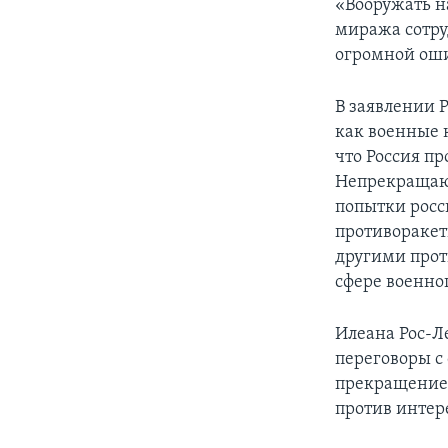
«Вооружать н
миража сотруд
огромной оши
В заявлении 
как военные 
что Россия п
Непрекращаю
попытки росс
противоракет
другими прот
сфере военно
Илеана Рос-Л
переговоры с
прекращение 
против интер