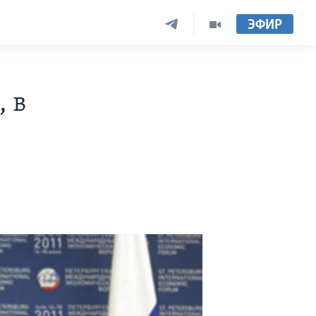
ЭФИР
 в