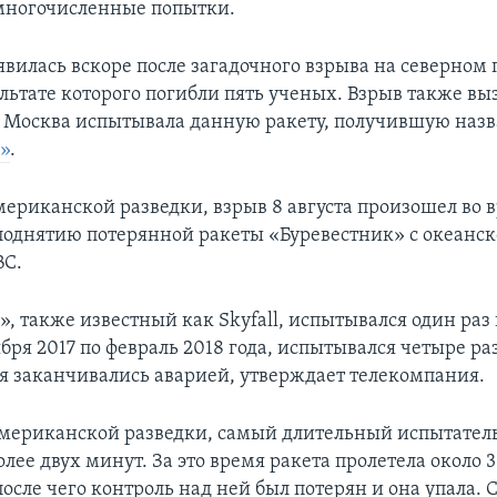
многочисленные попытки.
явилась вскоре после загадочного взрыва на северном
ультате которого погибли пять ученых. Взрыв также вы
о Москва испытывала данную ракету, получившую наз
к
»
.
ериканской разведки, взрыв 8 августа произошел во 
поднятию потерянной ракеты «Буревестник» с океанск
BC.
, также известный как Skyfall, испытывался один раз в
оября 2017 по февраль 2018 года, испытывался четыре р
я заканчивались аварией, утверждает телекомпания.
мериканской разведки, самый длительный испытател
олее двух минут. За это время ракета пролетела около 3
осле чего контроль над ней был потерян и она упала. 