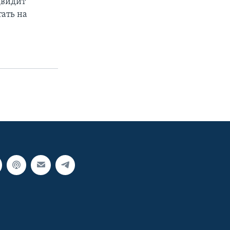
двидит
ать на