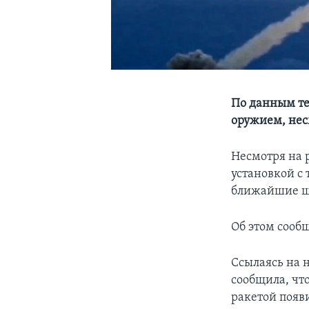
По данным те
оружием, нес
Несмотря на 
установкой с
ближайшие ше
Об этом сооб
Ссылаясь на 
сообщила, чт
ракетой появ