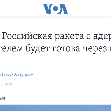
 Российская ракета с яд
телем будет готова через
 «Голоса Америки»
9 10:53
ься