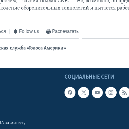
роблем, – заявил Поллак CNBC. – Но, возможно, он пре
коление оборонительных технологий и пытается работ
.
ься
Follow us
Распечатать
ская служба «Голоса Америки»
Ы
СОЦИАЛЬНЫЕ СЕТИ
А за минуту