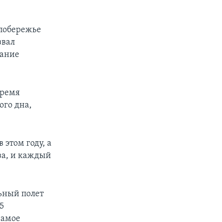
 побережье
звал
вание
время
ого дна,
 этом году, а
аза, и каждый
ьный полет
5
Самое