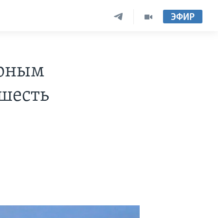
ЭФИР
ерным
 шесть