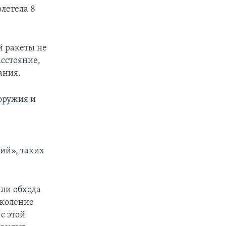
летела 8
й ракеты не
асстояние,
ания.
оружия и
гий», таких
или обхода
околение
с этой