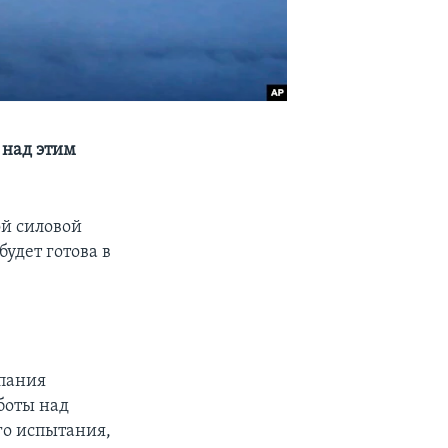
 над этим
ой силовой
удет готова в
мпания
боты над
го испытания,