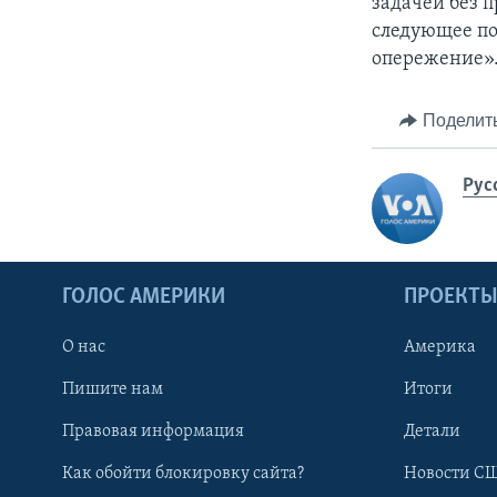
задачей без п
следующее по
опережение»
Поделит
Рус
ГОЛОС АМЕРИКИ
ПРОЕКТ
О нас
Америка
Пишите нам
Итоги
Правовая информация
Детали
Как обойти блокировку сайта?
Новости СШ