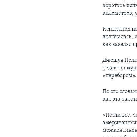
короткое исп
километров, 
Испытания пок
включалась, и
как заявлял 
Джошуа Полла
редактор журн
«перебором».
По его слова
как эта ракет
«Почти все, ч
американских
межконтинент