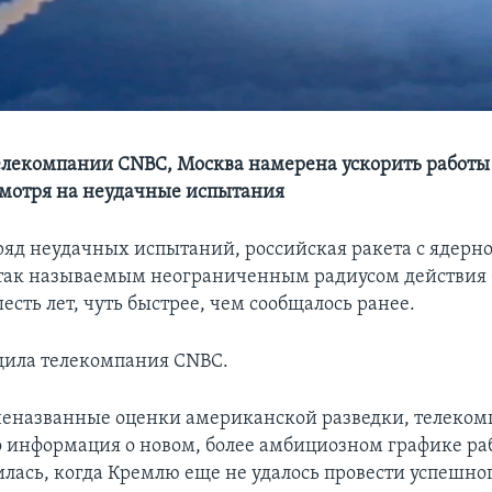
лекомпании CNBC, Москва намерена ускорить работы
мотря на неудачные испытания
ряд неудачных испытаний, российская ракета с ядерн
 так называемым неограниченным радиусом действия б
сть лет, чуть быстрее, чем сообщалось ранее.
щила телекомпания CNBC.
неназванные оценки американской разведки, телеко
о информация о новом, более амбициозном графике ра
илась, когда Кремлю еще не удалось провести успешно