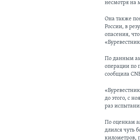
несмотря на 
Она также по
России, в рез
опасения, чт
«Буревестни
По данным ам
операции по 
сообщила CN
«Буревестник»
до этого, с н
раз испытани
По оценкам а
длился чуть б
километров, п