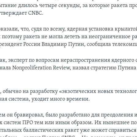
ытание длилось четыре секунды, за которые ракета про
утверждает CNBC.
азали, что, судя по всему, ядерная установка крылато
 поэтому ракета не могла лететь на неограниченное р
президент России Владимир Путин, сообщила телекомп
к, эксперт по вопросам нераспространения ядерного 
ала Nonproliferation Review, назвал стратегию Путина
м, обычно на разработку «экзотических новых техноло
ная система, уходит много времени.
ем он бравировал, было разработано для преодоления 
 систем ПРО тем или иным образом. Их нынешнее п
альных баллистических ракет уже может справиться 