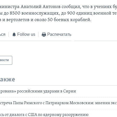
министра Анатолий Антонов сообщил, что в учениях б
ы до 8500 военнослужащих, до 900 единиц военной те
 и вертолетов и около 50 боевых кораблей.
ься
Follow us
Распечатать
вости
также
рована» российскими ударами в Сирии
стреча Папы Римского с Патриархом Московским: мнения эк
ась от диалога с США по ядерному разоружению