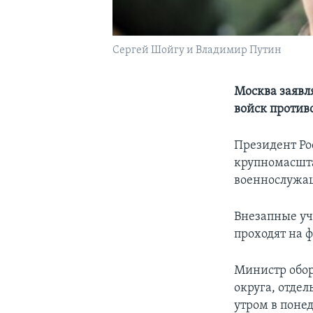
Сергей Шойгу и Владимир Путин
Москва заявля
войск против
Президент Ро
крупномасшта
военнослужащ
Внезапные уч
проходят на 
Министр обор
округа, отде
утром в понед