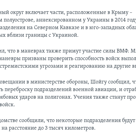
й округ включает части, расположенные в Крыму –
 полуострове, аннексированном у Украины в 2014 году
азделения на Северном Кавказе и в юго-западных обла
х вблизи границы с Украиной.
л, что в маневрах также примут участие силы ВМФ. 
 маневры призваны проверить способность войск выпо
экстремистскими угрозами и реагированию на другие в
совещании в министерстве обороны, Шойгу сообщил, 
ть переброску подразделений военной авиации, и отра
мбовых ударов на полигонах. Учения также станут пр
войск.
домстве сообщили, что некоторые подразделения будут
на расстояние до 3 тысяч километров.