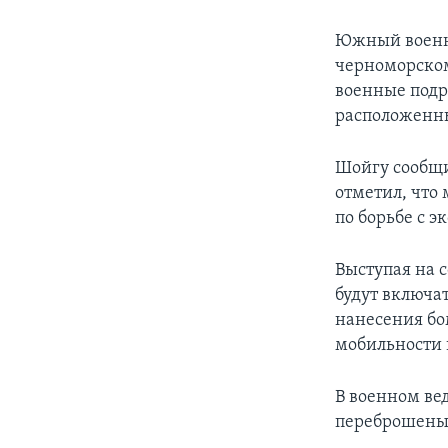
Южный военны
черноморском
военные подр
расположенны
Шойгу сообщи
отметил, что
по борьбе с 
Выступая на 
будут включа
нанесения бо
мобильности 
В военном ве
переброшены 