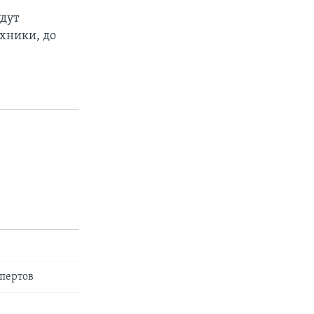
удут
хники, до
спертов