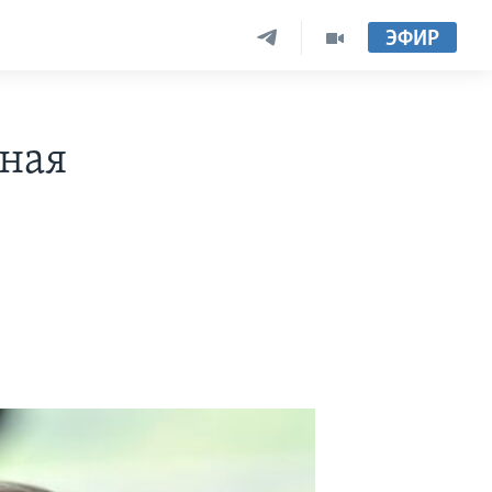
ЭФИР
пная