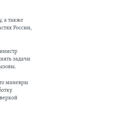
, а также
стях России,
Министр
лнять задачи
ызовы.
что маневры
ботку
оверкой