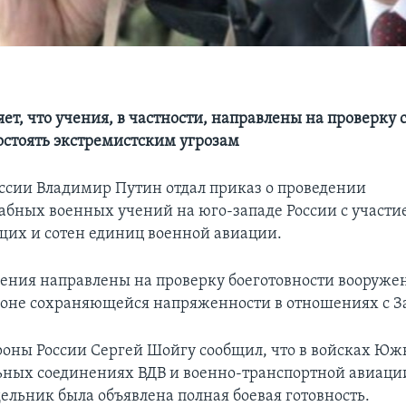
ет, что учения, в частности, направлены на проверку 
остоять экстремистским угрозам
ссии Владимир Путин отдал приказ о проведении
бных военных учений на юго-западе России с участи
их и сотен единиц военной авиации.
ения направлены на проверку боеготовности вооруже
фоне сохраняющейся напряженности в отношениях с З
оны России Сергей Шойгу сообщил, что в войсках Юж
льных соединениях ВДВ и военно-транспортной авиац
ельник была объявлена полная боевая готовность.