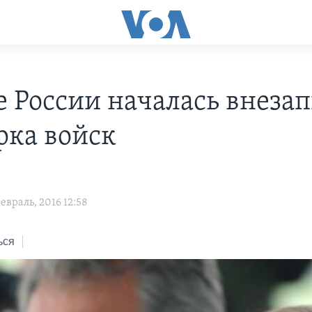
е России началась внеза
рка войск
враль, 2016 12:58
ься