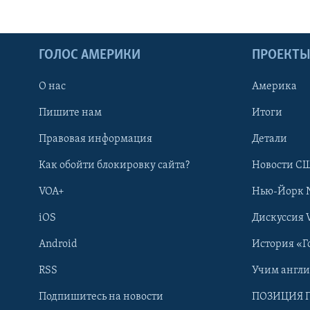
ГОЛОС АМЕРИКИ
ПРОЕКТ
О нас
Америка
Пишите нам
Итоги
Правовая информация
Детали
Как обойти блокировку сайта?
Новости СШ
VOA+
Нью-Йорк 
iOS
Дискуссия 
Android
История «Г
RSS
Учим англ
Learning English
Подпишитесь на новости
ПОЗИЦИЯ 