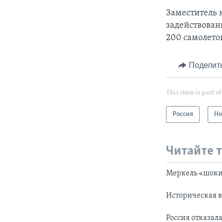
Заместитель 
задействован
200 самолетов
Поделит
This item is part of
Россия
Но
Читайте 
Меркель «шоки
Историческая в
Россия отказал