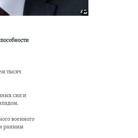
способности
ем тысяч
нных сил и
ападом.
ного военного
ии ранним