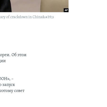
ersary of crackdown in China&#39;s
ореи. Об этом
ции
ООН», –
о запуск
оэтому совет