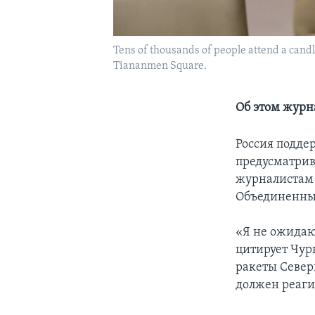
Tens of thousands of people attend a candl
Tiananmen Square.
Об этом журн
Россия подде
предусматрив
журналистам 
Объединенны
«Я не ожидаю
цитирует Чурк
ракеты Север
должен реаги