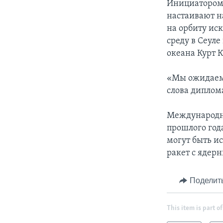
Инициатором 
настаивают н
на орбиту ис
среду в Сеул
океана Курт 
«Мы ожидаем
слова диплом
Международно
прошлого года
могут быть и
ракет с ядер
Поделит
This item is part of