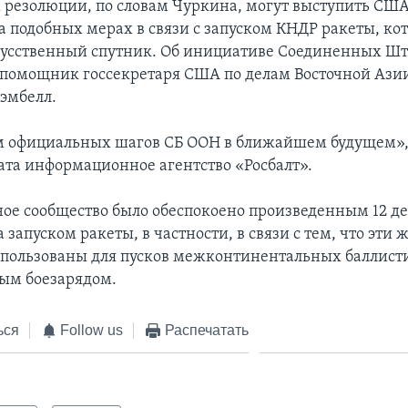
резолюции, по словам Чуркина, могут выступить США
а подобных мерах в связи с запуском КНДР ракеты, ко
кусственный спутник. Об инициативе Соединенных Шта
е помощник госсекретаря США по делам Восточной Ази
Кэмбелл.
 официальных шагов СБ ООН в ближайшем будущем», 
ата информационное агентство «Росбалт».
е сообщество было обеспокоено произведенным 12 д
 запуском ракеты, в частности, в связи с тем, что эти
спользованы для пусков межконтинентальных баллист
ным боезарядом.
ься
Follow us
Распечатать