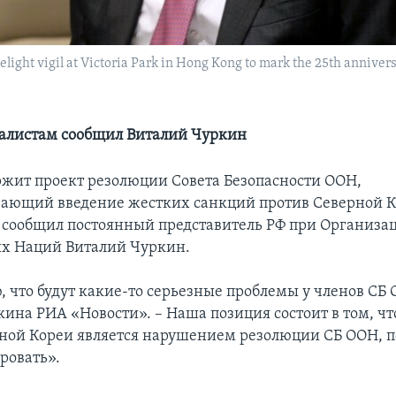
elight vigil at Victoria Park in Hong Kong to mark the 25th anniv
алистам сообщил Виталий Чуркин
ржит проект резолюции Совета Безопасности ООН,
ающий введение жестких санкций против Северной К
сообщил постоянный представитель РФ при Организа
х Наций Виталий Чуркин.
, что будут какие-то серьезные проблемы у членов СБ 
ина РИА «Новости». – Наша позиция состоит в том, чт
ной Кореи является нарушением резолюции СБ ООН, п
ровать».