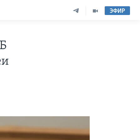
ЭФИР
СБ
еи