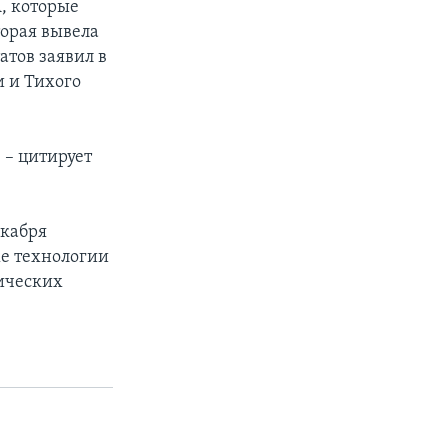
, которые
торая вывела
тов заявил в
и и Тихого
– цитирует
екабря
 же технологии
ических