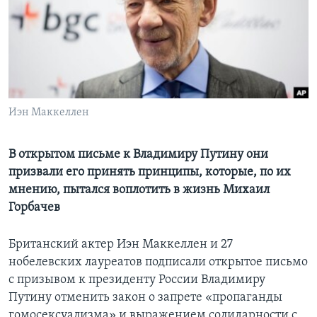
Learning English
СОЦИАЛЬНЫЕ СЕТИ
Иэн Маккеллен
Языки
В открытом письме к Владимиру Путину они
призвали его принять принципы, которые, по их
мнению, пытался воплотить в жизнь Михаил
Горбачев
Британский актер Иэн Маккеллен и 27
нобелевских лауреатов подписали открытое письмо
с призывом к президенту России Владимиру
Путину отменить закон о запрете «пропаганды
гомосексуализма» и выражением солидарности с