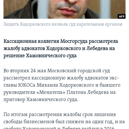
Learning English
Защита Ходорковского назвала суд карательным органом
СОЦИАЛЬНЫЕ СЕТИ
Кассационная коллегия Мосгорсуда рассмотрела
жалобу адвокатов Ходорковского и Лебедева на
Языки
решение Хамовнического суда
Во вторник 24 мая Московский городской суд
рассмотрел кассационную жалобу адвокатов экс-
главы ЮКОСа Михаила Ходорковского и бывшего
руководителя «Менатепа» Платона Лебедева на
приговор Хамовнического суда.
По итогам рассмотрения жалобы срок лишения
свободы бизнесменов был снижен на один год, и на