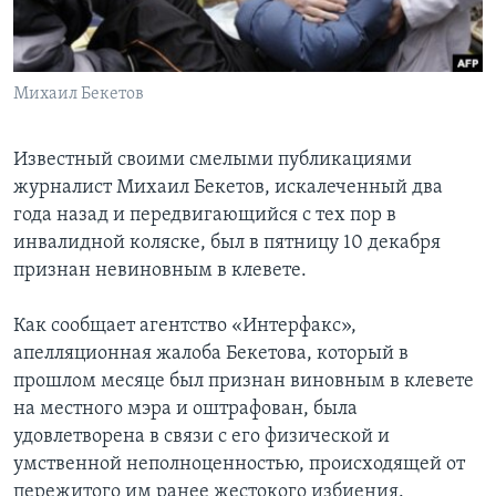
Learning English
Михаил Бекетов
СОЦИАЛЬНЫЕ СЕТИ
Известный своими смелыми публикациями
журналист Михаил Бекетов, искалеченный два
Языки
года назад и передвигающийся с тех пор в
инвалидной коляске, был в пятницу 10 декабря
признан невиновным в клевете.
Как сообщает агентство «Интерфакс»,
апелляционная жалоба Бекетова, который в
прошлом месяце был признан виновным в клевете
на местного мэра и оштрафован, была
удовлетворена в связи с его физической и
умственной неполноценностью, происходящей от
пережитого им ранее жестокого избиения.