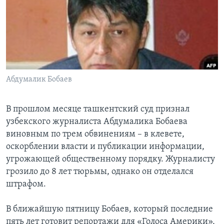
Learning English
СОЦИАЛЬНЫЕ СЕТИ
Абдумалик Бобаев
Языки
В прошлом месяце ташкентский суд признал
узбекского журналиста Абдумалика Бобаева
виновным по трем обвинениям – в клевете,
оскорблении власти и публикации информации,
угрожающей общественному порядку. Журналисту
грозило до 8 лет тюрьмы, однако он отделался
штрафом.
В ближайшую пятницу Бобаев, который последние
пять лет готовит репортажи для «Голоса Америки»,