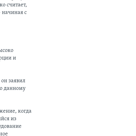
ко считает,
– начиная с
ысоко
рции и
 он заявил
по данному
жение, когда
йся из
удование
рное