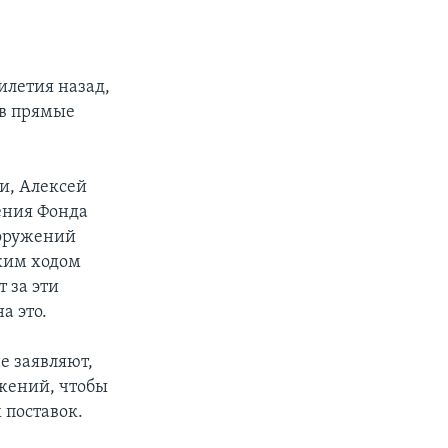
илетия назад,
 в прямые
и, Алексей
ения Фонда
ооружений
ким ходом
т за эти
а это.
е заявляют,
жений, чтобы
 поставок.