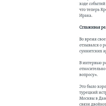
ходе событий
что теперь Кр
Ирака.
Сглаживая ре
Во время сво
отзывался о 
суннитских а
В интервью р
относительно
вопросу».
Это было хор
турецкий ист
Москвы в Дам
связи двойног