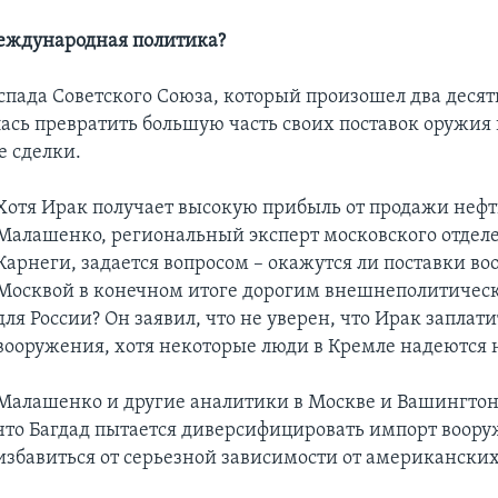
еждународная политика?
спада Советского Союза, который произошел два десят
ась превратить большую часть своих поставок оружия
 сделки.
Хотя Ирак получает высокую прибыль от продажи нефт
Малашенко, региональный эксперт московского отдел
Карнеги, задается вопросом – окажутся ли поставки в
Москвой в конечном итоге дорогим внешнеполитичес
для России? Он заявил, что не уверен, что Ирак заплати
вооружения, хотя некоторые люди в Кремле надеются н
Малашенко и другие аналитики в Москве и Вашингтон
что Багдад пытается диверсифицировать импорт воору
избавиться от серьезной зависимости от американских