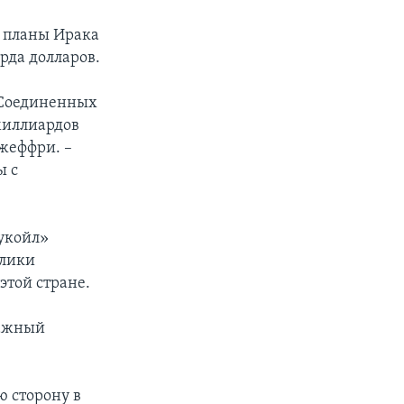
 планы Ирака
рда долларов.
т Соединенных
миллиардов
Джеффри. –
ы с
укойл»
алики
этой стране.
важный
 сторону в