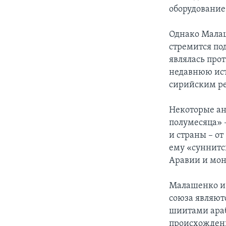
оборудование
Однако Малаш
стремится по
являлась прот
недавнюю ист
сирийским р
Некоторые ан
полумесяца» 
и страны – о
ему «суннитс
Аравии и мон
Малашенко и 
союза являют
шиитами араб
происхождени