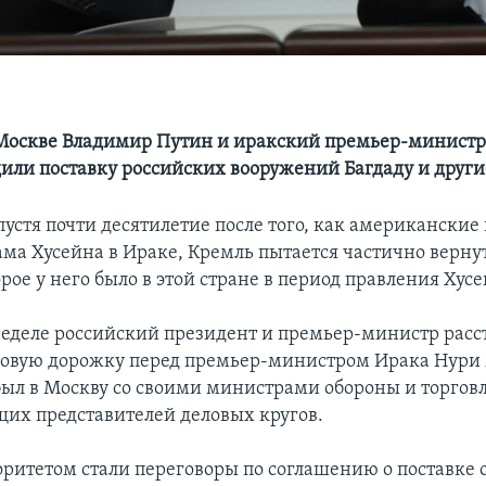
 Москве Владимир Путин и иракский премьер-минист
или поставку российских вооружений Багдаду и други
пустя почти десятилетие после того, как американские
ама Хусейна в Ираке, Кремль пытается частично вернут
рое у него было в этой стране в период правления Хусе
еделе российский президент и премьер-министр расс
ровую дорожку перед премьер-министром Ирака Нури
ыл в Москву со своими министрами обороны и торгов
щих представителей деловых кругов.
ритетом стали переговоры по соглашению о поставке 