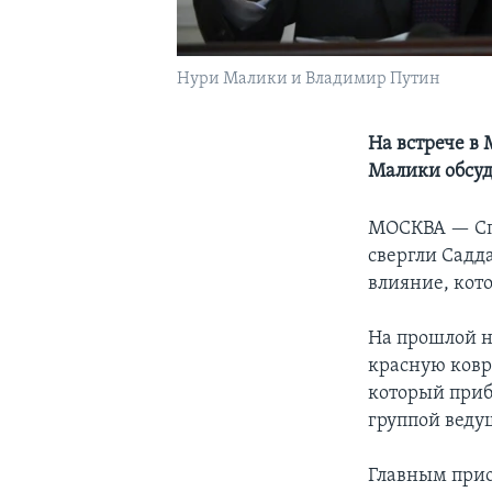
Нури Малики и Владимир Путин
На встрече в
Малики обсуд
МОСКВА —
С
свергли Садд
влияние, кото
На прошлой н
красную ков
который приб
группой веду
Главным прио