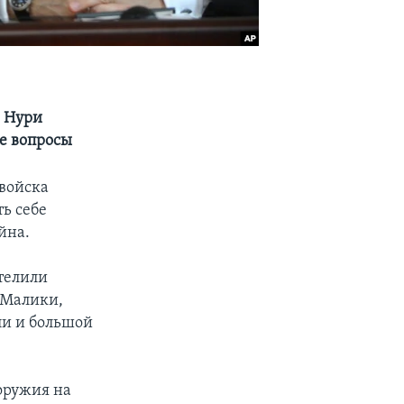
р Нури
е вопросы
 войска
ь себе
йна.
телили
 Малики,
ли и большой
оружия на