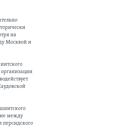
ательно
сторически
отря на
ду Москвой и
шиитского
е организации
водействует
Саудовской
 шиитского
рие между
 персидского