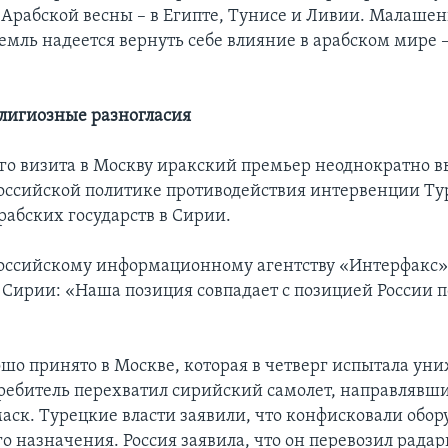
 Арабской весны – в Египте, Тунисе и Ливии. Малашен
емль надеется вернуть себе влияние в арабском мире 
лигиозные разногласия
его визита в Москву иракский премьер неоднократно в
российской политике противодействия интервенции Ту
рабских государств в Сирии.
оссийскому информационному агентству «Интерфакс»
 Сирии: «Наша позиция совпадает с позицией России 
ошо принято в Москве, которая в четверг испытала уни
ребитель перехватил сирийский самолет, направлявши
аск. Турецкие власти заявили, что конфисковали обор
о назначения. Россия заявила, что он перевозил рада