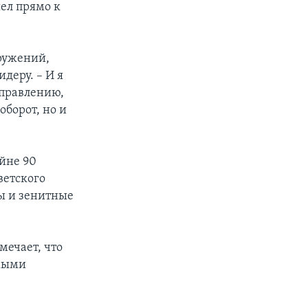
ел прямо к
ружений,
деру. – И я
правлению,
оборот, но и
ейне 90
ветского
ы и зенитные
мечает, что
амыми