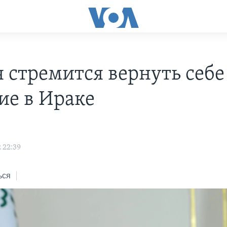
я стремится вернуть себе
ие в Ираке
 22:39
ься