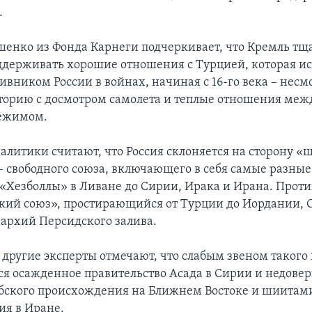
.
енко из Фонда Карнеги подчеркивает, что Кремль тщ
ддерживать хорошие отношения с Турцией, которая и
ивником России в войнах, начиная с 16-го века – несм
орию с досмотром самолета и теплые отношения меж
ежимом.
алитики считают, что Россия склоняется на сторону «
– свободного союза, включающего в себя самые разны
т «Хезболлы» в Ливане до Сирии, Ирака и Ирана. Проти
кий союз», простирающийся от Турции до Иордании, 
архий Персидского залива.
другие эксперты отмечают, что слабым звеном такого
ся осажденное правительство Асада в Сирии и недове
ского происхождения на Ближнем Востоке и шиитами
я в Иране.