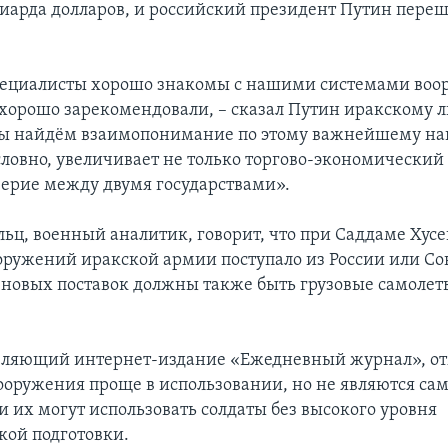
иарда долларов, и российский президент Путин переш
пециалисты хорошо знакомы с нашими системами воо
 хорошо зарекомендовали, – сказал Путин иракскому ли
мы найдём взаимопонимание по этому важнейшему на
словно, увеличивает не только торгово-экономический 
ерие между двумя государствами».
льц, военный аналитик, говорит, что при Саддаме Хус
оружений иракской армии поступало из России или Со
 новых поставок должны также быть грузовые самолет
авляющий интернет-издание «Ежедневный журнал», от
ооружения проще в использовании, но не являются с
и их могут использовать солдаты без высокого уровня
кой подготовки.