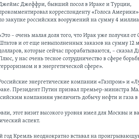
Джеймс Джеффри, бывший посол в Ираке и Турции,
прокомментировал корреспонденту «Голоса Америки»
по закупке российских вооружений на сумму 4 миллиа
«Это – очень малая доля того, что Ирак уже получил о
Штатов и от еще невыполненных заказов на сумму 12 
долларов, которые сейчас прорабатываются, – сказал 
Плюс, у нас очень тесное сотрудничество в сфере борьб
терроризмом и в энергетической сфере».
Российские энергетические компании «Газпром» и «Л
раке. Президент Путин призвал премьер-министра М
ссийским компаниям увеличить добычу нефти и газа в 
вли, этот визит высокого уровня имел для Москвы и 
ческий аспект.
 год Кремль неоднократно вставал на проигрывающую