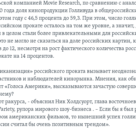
ьской компанией Movie Research, по сравнению с ана
0 года доля кинопродукции Голливуда в общероссийск
этом году с 46,5 процента до 59,3. При этом, число гол
сийском прокате осталось на том же уровне, а значит,
и в целом стали более привлекательными для российск
это не могло не сказаться на доле российских картин, 
в до 12, несмотря на рост фактического количества ро
кате на 14 процентов.
иканизация» российского проката вызывает неодноз
астников и наблюдателей кинорынка. Мнения, как об
т «Голоса Америки», высказываются зачастую совер
чему?
от ракурса, - объяснил Ник Холдсуорт, глава восточное
ariety, рупора мирового шоу-бизнеса . – Если бы я бы
ом американских фильмов, то нынешний успех голли
ссии считал бы очень позитивным трендом».