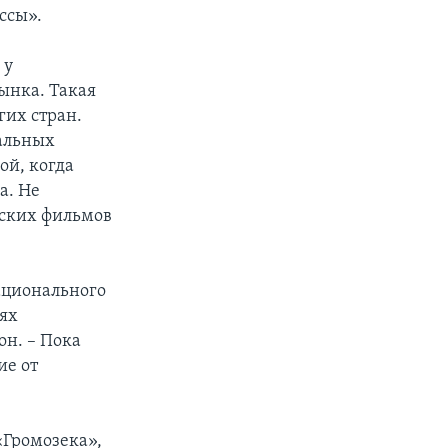
ссы».
 у
ынка. Такая
гих стран.
бальных
ой, когда
а. Не
йских фильмов
ационального
иях
он. – Пока
ие от
«Громозека»,