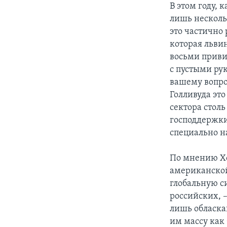
В этом году, 
лишь несколь
это частично
которая льви
восьми приви
с пустыми рук
вашему вопро
Голливуда эт
сектора стол
господдержки
специально н
По мнению Хо
американской
глобальную с
российских, 
лишь обласка
им массу как