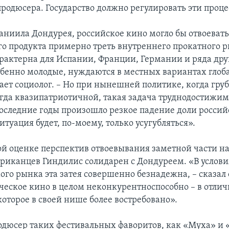
продюсера. Государство должно регулировать эти проце
ниила Дондурея, российское кино могло бы отвоевать
о продукта примерно треть внутреннего прокатного р
рактерна для Испании, Франции, Германии и ряда дру
обенно молодые, нуждаются в местных вариантах гло
ает социолог. – Но при нынешней политике, когда груб
гда квазипатриотичной, такая задача труднодостижим
последние годы произошло резкое падение доли росси
ситуация будет, по-моему, только усугубляться».
ой оценке перспектив отвоевывания заметной части н
ериканцев Гиндилис солидарен с Дондуреем. «В услов
го рынка эта затея совершенно безнадежна, – сказал 
еское кино в целом неконкурентноспособно – в отлич
которое в своей нише более востребовано».
одюсер таких фестивальных фаворитов, как «Муха» и 