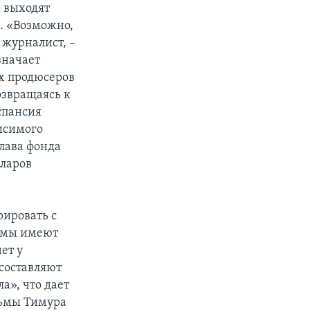
и выходят
. «Возможно,
 журналист, –
значает
х продюсеров
озвращаясь к
спансия
висимого
глава фонда
лларов
рировать с
льмы имеют
ет у
 составляют
», что дает
льмы Тимура