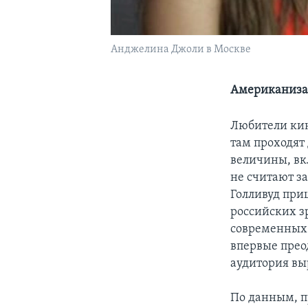
Анджелина Джоли в Москве
Американизац
Любители кин
там проходят 
величины, в
не считают з
Голливуд при
российских з
современных 
впервые прео
аудитория выр
По данным, п