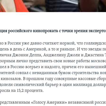
ия российского кинопроката c точки зрения эксперто
о в России уже давно считают нормой, что голливудс
день в день с Америкой, а то и раньше. И что звезды 
ключая Джонни Деппа, Анджелину Джоли и Джастина 
азорным лично представить свои новые работы москов
шел в Россию всерьез и надолго, причем его нынешний
рителей совпал с невиданным бумом строительства но
кинозалов. В прошлом году совокупные кассовые сбор
долели символический барьер в один миллиард доллар
осла на 15,2 процента.
редставленным «Голосу Америки» независимой росс