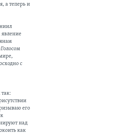
, а теперь и
аниил
к явление
иянам
«Голосом
мире,
осходно с
 так:
присутствии
призываю его
 к
инируют над
окоить как