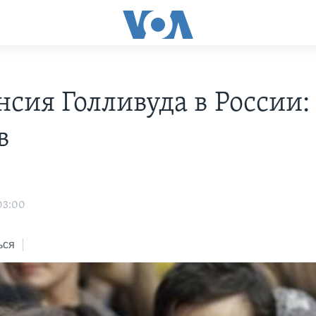
сия Голливуда в России: 
в
 03:00
ься