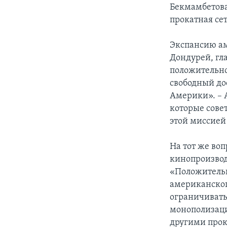
Бекмамбетова 
прокатная сет
Экспансию ам
Дондурей, гл
положительно
свободный дос
Америки». – 
которые сове
этой миссией
На тот же во
кинопроизвод
«Положительна
американског
ограничивать.
монополизаци
другими прок