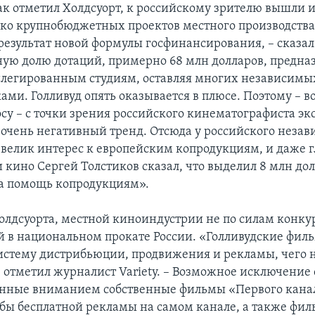
как отметил Холдсуорт, к российскому зрителю вышли 
ко крупнобюджетных проектов местного производства
 результат новой формулы госфинансирования, – сказал
ную долю дотаций, примерно 68 млн долларов, предна
легированным студиям, оставляя многих независимы
ами. Голливуд опять оказывается в плюсе. Поэтому – в
су – с точки зрения российского кинематографиста эк
о очень негативный тренд. Отсюда у российского неза
ь велик интерес к европейским копродукциям, и даже 
 кино Сергей Толстиков сказал, что выделил 8 млн до
а помощь копродукциям».
лдсуорта, местной киноиндустрии не по силам конку
 в национальном прокате России. «Голливудские фи
истему дистрибьюции, продвижения и рекламы, чего н
– отметил журналист Variety. – Возможное исключение
нные вниманием собственные фильмы «Первого канала
 бы бесплатной рекламы на самом канале, а также фи