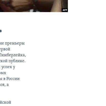
в
кие премьеры
первой
Тимберлейка,
ской публике.
 успех у
вых
ы в России
ов, а
ийской