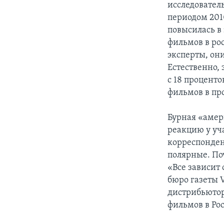
исследовател
периодом 201
повысилась в 
фильмов в рос
эксперты, он
Естественно, 
с 18 проценто
фильмов в про
Бурная «амер
реакцию у уч
корреспонден
полярные. По
«Все зависит 
бюро газеты V
дистрибьютор
фильмов в Ро