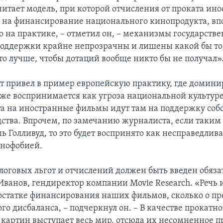
читает модель, при которой отчисления от проката ин
 на финансирование национального кинопродукта, вп
о на практике, – отметил он, – механизмы государств
оддержки крайне непрозрачны и лишены какой бы то
то лучше, чтобы дотаций вообще никто бы не получал»
т привел в пример европейскую практику, где домин
кже воспринимается как угроза национальной культур
та на иностранные фильмы идут там на поддержку соб
ства. Впрочем, по замечанию журналиста, если таким
 Голливуд, то это будет воспринято как несправедлива
енофобией.
оговых льгот и отчислений должен быть введен обяза
Иванов, гендиректор компании Movie Research. «Речь 
достатке финансирования наших фильмов, сколько о п
го дисбаланса, – подчеркнул он. – В качестве прокат
 картин выступает весь мир, отсюда их несомненное 