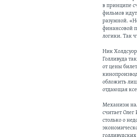
в принципе с
фильмов идут
разумной. «Н
финансовой п
логики. Так ч
Ник Холдсуор
Голливуда та
от цены биле
кинопроизвод
обложить лишь
отдающая кс
Механизм нал
считает Олег 
столько о не
экономическо
голливудских