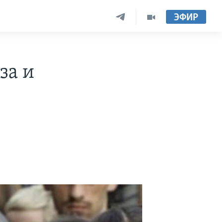
ЭФИР
за и