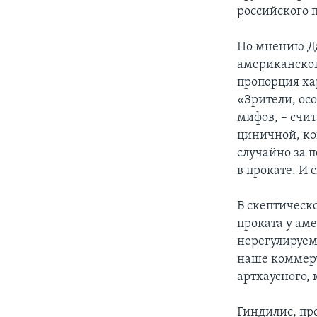
российского 
По мнению Да
американског
пропорция ха
«Зрители, ос
мифов, – счит
циничной, ко
случайно за 
в прокате. И 
В скептическ
проката у ам
нерегулируемо
наше коммерч
артхаусного, 
Гиндилис, пр