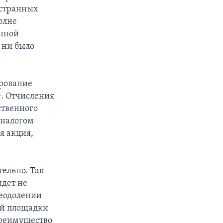
остранных
олне
енной
 ни было
.
ирование
е. Отчисления
ственного
 налогом
я акция,
тельно. Так
идет не
реодолении
ной площадки
преимущество