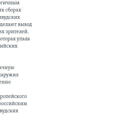
логичным
их сборах
ливудских
 делают вывод
их зрителей.
которая упала
ссийских
начную
наружил
шенно
вропейского
л российским
вудских