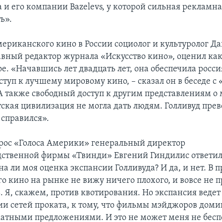
и его компании Bazelevs, у которой сильная рекламная
ь».
ериканского кино в России социолог и культуролог Д
авный редактор журнала «Искусство кино», оценил ка
е. «Начавшись лет двадцать лет, она обеспечила росс
туп к лучшему мировому кино, – сказал он в беседе с 
А также свободный доступ к другим представлениям о 
тская цивилизация не могла дать людям. Голливуд прев
 справился».
прос «Голоса Америки» генеральный директор
ственной фирмы «Твинди» Евгений Гиндилис ответил
 ли моя оценка экспансии Голливуда? И да, и нет. В 
о кино на рынке не вижу ничего плохого, и вовсе не 
 Я, скажем, против квотирования. Но экспансия ведет
и сетей проката, к тому, что фильмы мэйджоров дом
атными предложениями. И это не может меня не бесп