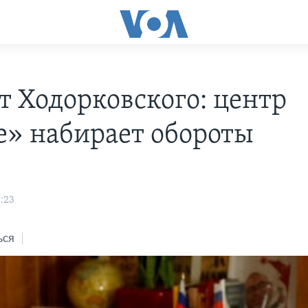
т Ходорковского: центр
е» набирает обороты
s
:23
ься