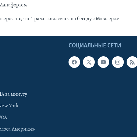
 Манафортом
вероятно, что Трамп согласится на беседу с Мюллером
Ы
СОЦИАЛЬНЫЕ СЕТИ
А за минуту
New York
VOA
олоса Америки»