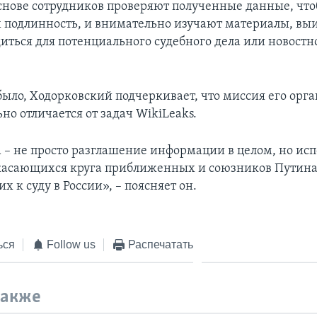
снове сотрудников проверяют полученные данные, чт
х подлинность, и внимательно изучают материалы, выи
иться для потенциального судебного дела или новостн
 было, Ходорковский подчеркивает, что миссия его орг
но отличается от задач WikiLeaks.
 – не просто разглашение информации в целом, но ис
касающихся круга приближенных и союзников Путина
х к суду в России», – поясняет он.
ься
Follow us
Распечатать
также