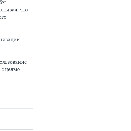
обы
скивая, что
ого
анизации
пользование
 с целью