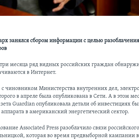
рх занялся сбором информации с целью разоблачения
ров
 три месяца ряд видных российских граждан обнаружи
ачиваются в Интернет.
ь с чиновником Министерства внутренних дел, электр
орого в апреле была опубликована в Сети. А в этом ме
азета Guardian опубликовала детали об инвестициях б
 аппарата в американский энергетический сектор.
ование Associated Press разоблачило связи российског
льницкой, которая во время предвыборной кампании в