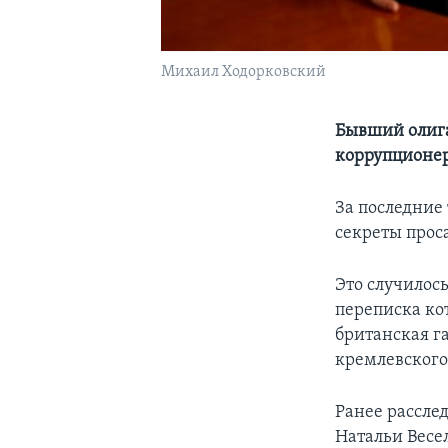
Михаил Ходорковский
Бывший олига
коррупционе
За последние
секреты прос
Это случилос
переписка кот
британская г
кремлевского
Ранее расслед
Натальи Весе