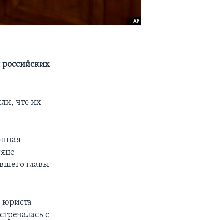
 российских
ли, что их
онная
сяце
ывшего главы
о юриста
стречалась с