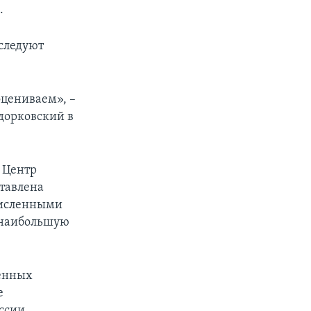
.
оследуют
оцениваем», –
дорковский в
. Центр
ставлена
численными
 наибольшую
венных
е
ссии.