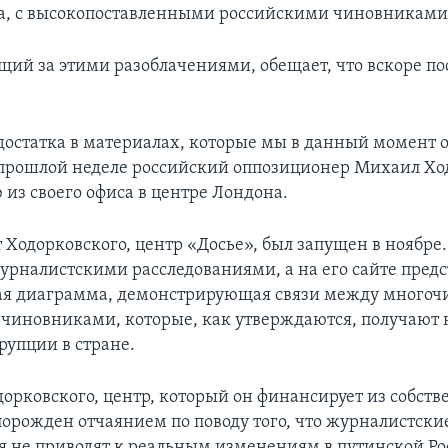
а, с высокопоставленными российскими чиновниками
ящий за этими разоблачениями, обещает, что вскоре п
едостатка в материалах, которые мы в данный момент 
 прошлой неделе российский оппозиционер Михаил Хо
 из своего офиса в центре Лондона.
 Ходорковского, центр «Досье», был запущен в ноябре
урналистскими расследованиями, а на его сайте пред
ая диаграмма, демонстрирующая связи между много
чиновниками, которые, как утверждаются, получают
рупции в стране.
дорковского, центр, который он финансирует из собст
 порожден отчаянием по поводу того, что журналистски
я не приводят к реальным изменениям в путинской Ро