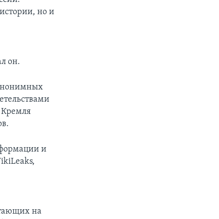
истории, но и
л он.
 анонимных
детельствами
к Кремля
в.
нформации и
kiLeaks,
отающих на