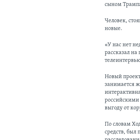
сыном Трамп
Человек, сто
новые.
«У нас нет н
рассказал на
телеинтервью
Новый проект
занимается ж
интерактивн
российскими 
выгоду от кор
По словам Хо
средств, был
расследовани