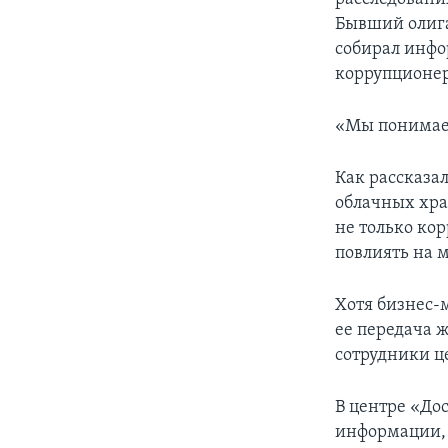
Бывший олига
собирал инфо
коррупционер
«Мы понимаем
Как рассказа
облачных хра
не только ко
повлиять на 
Хотя бизнес-
ее передача 
сотрудники ц
В центре «До
информации, 