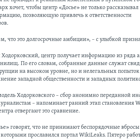
рх хочет, чтобы центр «Досье» не только рассказывал 
рмацию, позволяющую привлечь к ответственности
ов.
, что это долгосрочные амбиции», – с улыбкой призна
л Ходорковский, центр получает информацию из ряда
нилищ. По его словам, собранные данные служат сви
ррупции на высоком уровне, но и нелегальных попыто
мнение западной общественности и западных политико
модель Ходорковского – сбор анонимно переданной и
журналистам – напоминает ранний этап становления Wi
ентра отвергают это сравнение.
сье» говорят, что не принимают беспорядочные вбросы
которыми прославился портал WikiLeaks. Пятеро раб