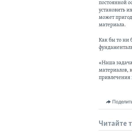
постоянной о
установить и
может пригод
материала.
Как бы то ни
фундаменталь
«Наша задача
материалов, 
привлечения и
Поделит
Читайте 