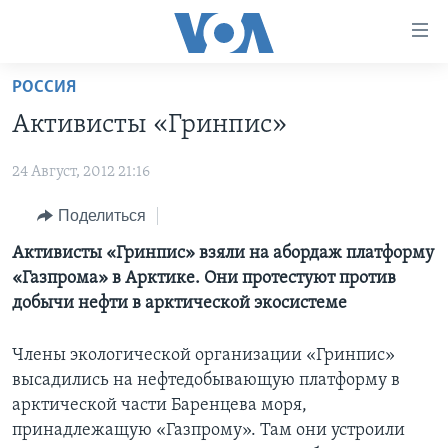
Линки
доступности
Перейти
РОССИЯ
на
ГЛАВНОЕ
Активисты «Гринпис»
основной
ПРОГРАММЫ
контент
24 Август, 2012 21:16
ПРОЕКТЫ
Перейти
АМЕРИКА
к
ЭКСПЕРТИЗА
Поделиться
НОВОСТИ ЗА МИНУТУ
УЧИМ АНГЛИЙСКИЙ
основной
ИНТЕРВЬЮ
ИТОГИ
НАША АМЕРИКАНСКАЯ ИСТОРИЯ
Активисты «Гринпис» взяли на абордаж платформу
навигации
«Газпрома» в Арктике. Они протестуют против
Перейти
ФАКТЫ ПРОТИВ ФЕЙКОВ
ПОЧЕМУ ЭТО ВАЖНО?
А КАК В АМЕРИКЕ?
добычи нефти в арктической экосистеме
в
ЗА СВОБОДУ ПРЕССЫ
ДИСКУССИЯ VOA
АРТЕФАКТЫ
поиск
Члены экологической организации «Гринпис»
УЧИМ АНГЛИЙСКИЙ
ДЕТАЛИ
АМЕРИКАНСКИЕ ГОРОДКИ
высадились на нефтедобывающую платформу в
ВИДЕО
НЬЮ-ЙОРК NEW YORK
ТЕСТЫ
арктической части Баренцева моря,
принадлежащую «Газпрому». Там они устроили
ПОДПИСКА НА НОВОСТИ
АМЕРИКА. БОЛЬШОЕ ПУТЕШЕСТВИЕ