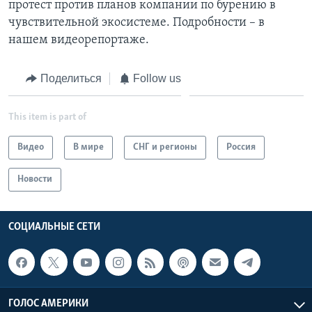
протест против планов компании по бурению в
чувствительной экосистеме. Подробности – в
Learning English
нашем видеорепортаже.
СОЦИАЛЬНЫЕ СЕТИ
Поделиться
Follow us
This item is part of
Языки
Видео
В мире
СНГ и регионы
Россия
Новости
СОЦИАЛЬНЫЕ СЕТИ
ГОЛОС АМЕРИКИ