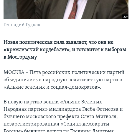
Learning English
Геннадий Гудков
СОЦИАЛЬНЫЕ СЕТИ
Новая политическая сила заявляет, что она не
«кремлевский кордебалет», и готовится к выборам
Языки
в Мосгордуму
МОСКВА – Пять российских политических партий
объединились в народную политическую партию
«Альянс зеленых и социал-демократов».
В новую партию вошли «Альянс Зеленых –
Народная партия» миллиардера Глеба Фетисова и
бывшего московского префекта Олега Митволя,
незарегистрированная «Социал-демократы
России» бывшего депутаты Госдумы Дмитрия