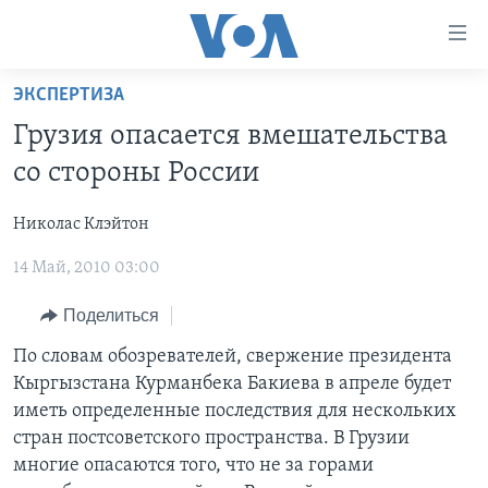
Линки
доступности
Перейти
ЭКСПЕРТИЗА
на
ГЛАВНОЕ
Грузия опасается вмешательства
основной
ПРОГРАММЫ
контент
со стороны России
ПРОЕКТЫ
Перейти
АМЕРИКА
к
Николас Клэйтон
ЭКСПЕРТИЗА
НОВОСТИ ЗА МИНУТУ
УЧИМ АНГЛИЙСКИЙ
основной
14 Май, 2010 03:00
ИНТЕРВЬЮ
ИТОГИ
НАША АМЕРИКАНСКАЯ ИСТОРИЯ
навигации
Перейти
ФАКТЫ ПРОТИВ ФЕЙКОВ
ПОЧЕМУ ЭТО ВАЖНО?
А КАК В АМЕРИКЕ?
Поделиться
в
ЗА СВОБОДУ ПРЕССЫ
ДИСКУССИЯ VOA
АРТЕФАКТЫ
По словам обозревателей, свержение президента
поиск
Кыргызстана Курманбека Бакиева в апреле будет
УЧИМ АНГЛИЙСКИЙ
ДЕТАЛИ
АМЕРИКАНСКИЕ ГОРОДКИ
иметь определенные последствия для нескольких
ВИДЕО
НЬЮ-ЙОРК NEW YORK
ТЕСТЫ
стран постсоветского пространства. В Грузии
многие опасаются того, что не за горами
ПОДПИСКА НА НОВОСТИ
АМЕРИКА. БОЛЬШОЕ ПУТЕШЕСТВИЕ